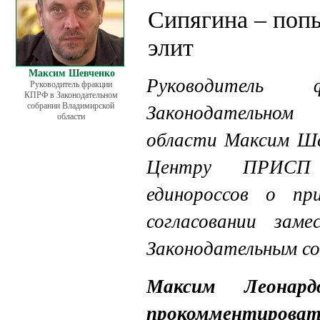
Сипягина – поп
элит
Максим Шевченко
Руководител
Руководитель фракции
КПРФ в Законодательном
собрании Владимирской
Законодательном
области
области Максим Ше
Центру ПРИСП 
единороссов о пр
согласовании зам
Законодательным со
Максим Леонар
прокомменти