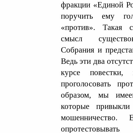
фракции «Единой Ро
поручить ему го
«против». Такая 
смысл существов
Собрания и предста
Ведь эти два отсутс
курсе повестки,
проголосовать про
образом, мы име
которые привыкли
мошенничество. 
опротестовыва