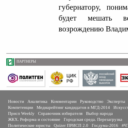
губернатору, пони
будет мешать вс
возрождению Владим
ПАРТНЕРЫ
Новости
Аналитика
Комментарии
Руководство
Эксперты
Компетенции
Медиарейтинг кандидатов в МГД-2014
Искусс
Присп Weekly
Справочник избирателя
Выбор народа
ЖКХ. Реформа и состояние
Городская среда. Перезагрузка
Политические юристы
Quizer ПРИСП 2.0
Госдума-2016
#Ч