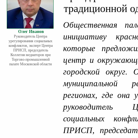
традиционной о
Общественная па
Олег Иванов
инициативу красн
Руководитель Центра
урегулирования социальных
конфликтов, эксперт Центра
которые предложи
ПРИСП, председатель
Коллегии медиаторов при
центр и окружающи
Торгово-промышленной
палате Московской области
городской округ.
муниципальной 
регионах, где она 
руководитель Ц
социальных конф
ПРИСП, председат