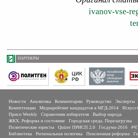
ivanov-vse-re
te
ПАРТНЕРЫ
Новости
Аналитика
Комментарии
Руководство
Эксперты
Компетенции
Медиарейтинг кандидатов в МГД-2014
Искусс
Присп Weekly
Справочник избирателя
Выбор народа
ЖКХ. Реформа и состояние
Городская среда. Перезагрузка
Политические юристы
Quizer ПРИСП 2.0
Госдума-2016
#Ч
Библиотека
Региональная политика
Пенсионная реформа
Го