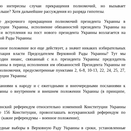
ло интересны случаи прекращения полномочий, но вызывает
альше? Хотя дальнейшие рассуждения из разряда гипотезы.
е досрочного прекращения полномочий президента Украины в
итуции Украины, исполнение обязанностей президента Украины на
и вступления на пост нового президента Украины возлагается на
ной Рады Украины.
ное положение все еще действует, а значит никаких избирательных
урпация власти Председателем Верховной Рады Украины? Тут мы
один нюанс, связанный с и.о. президента Украины: председатель
ины в период исполнения им обязанностей Президента Украины не
олномочия, предусмотренные пунктами 2, 6-8, 10-13, 22, 24, 25, 27,
туции Украины:
сланиями к народу и с ежегодными и внеочередными посланиями к
аины о внутреннем и внешнем положении Украины (в принципе,
аинский референдум относительно изменений Конституции Украины
ье 156 Конституции, провозглашать всеукраинский референдум по
 (какие референдумы – военное положение);
редные выборы в Верховную Раду Украины в сроки, установленные