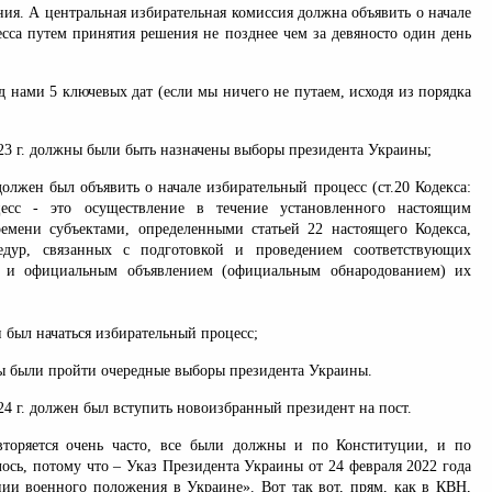
ния. А центральная избирательная комиссия должна объявить о начале
есса путем принятия решения не позднее чем за девяносто один день
 нами 5 ключевых дат (если мы ничего не путаем, исходя из порядка
023 г. должны были быть назначены выборы президента Украины;
должен был объявить о начале избирательный процесс (ст.20 Кодекса:
есс - это осуществление в течение установленного настоящим
емени субъектами, определенными статьей 22 настоящего Кодекса,
едур, связанных с подготовкой и проведением соответствующих
й и официальным объявлением (официальным обнародованием) их
н был начаться избирательный процесс;
ны были пройти очередные выборы президента Украины.
024 г. должен был вступить новоизбранный президент на пост.
торяется очень часто, все были должны и по Конституции, и по
лось, потому что – Указ Президента Украины от 24 февраля 2022 года
ии военного положения в Украине». Вот так вот, прям, как в КВН,