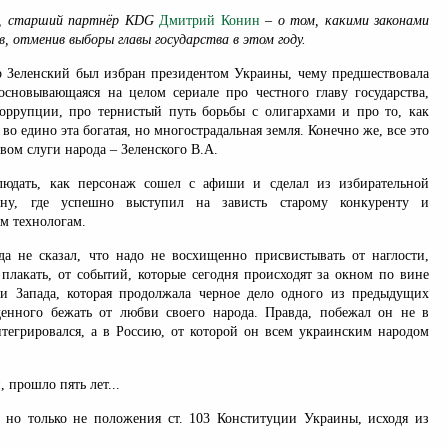
т, старший партнёр KDG
Дмитрий Конин
– о том, какими законами
в, отменив выборы главы государства в этом году.
р Зеленский был избран президентом Украины, чему предшествовала
 основывающаяся на целом сериале про честного главу государства,
коррупции, про тернистый путь борьбы с олигархами и про то, как
 во едино эта богатая, но многострадальная земля. Конечно же, все это
вом слуги народа – Зеленского В.А.
людать, как персонаж сошел с афиши и сделал из избирательной
ну, где успешно выступил на зависть старому конкуренту и
м технологам.
да не сказал, что надо не восхищенно присвистывать от наглости,
 плакать, от событий, которые сегодня происходят за окном по вине
и Запада, которая продолжала черное дело одного из предыдущих
енного бежать от любви своего народа. Правда, побежал он не в
нтегрировался, а в Россию, от которой он всем украинским народом
 прошло пять лет...
но только не положения ст. 103 Конституции Украины, исходя из