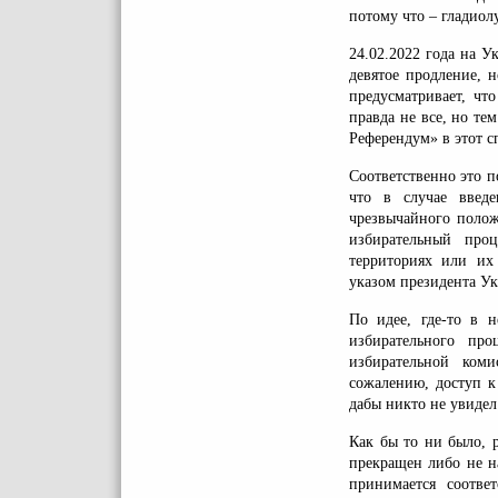
потому что – гладиол
24.02.2022 года на У
девятое продление, н
предусматривает, чт
правда не все, но те
Референдум» в этот с
Соответственно это п
что в случае введ
чрезвычайного полож
избирательный про
территориях или их
указом президента У
По идее, где-то в 
избирательного пр
избирательной ком
сожалению, доступ к
дабы никто не увидел
Как бы то ни было, 
прекращен либо не н
принимается соотве