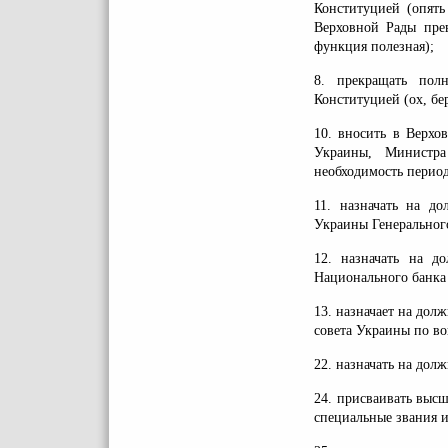
Конституцией (опять
Верховной Рады прев
функция полезная);
8. прекращать пол
Конституцией (ох, бер
10. вносить в Верхо
Украины, Министра
необходимость период
11. назначать на д
Украины Генерального
12. назначать на д
Национального банка 
13. назначает на дол
совета Украины по во
22. назначать на дол
24. присваивать выс
специальные звания и