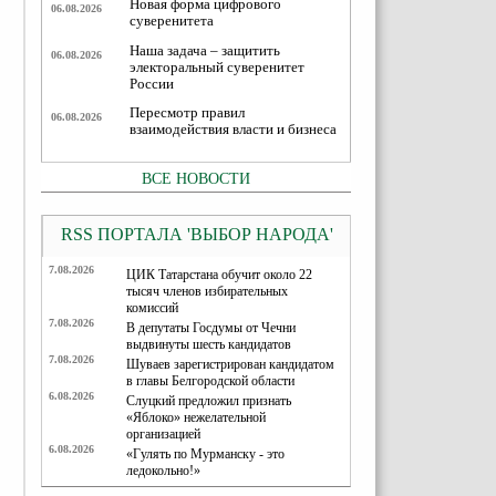
Новая форма цифрового
06.08.2026
суверенитета
Наша задача – защитить
06.08.2026
электоральный суверенитет
России
Пересмотр правил
06.08.2026
взаимодействия власти и бизнеса
ВСЕ НОВОСТИ
RSS ПОРТАЛА 'ВЫБОР НАРОДА'
7.08.2026
ЦИК Татарстана обучит около 22
тысяч членов избирательных
комиссий
7.08.2026
В депутаты Госдумы от Чечни
выдвинуты шесть кандидатов
7.08.2026
Шуваев зарегистрирован кандидатом
в главы Белгородской области
6.08.2026
Слуцкий предложил признать
«Яблоко» нежелательной
организацией
6.08.2026
«Гулять по Мурманску - это
ледокольно!»