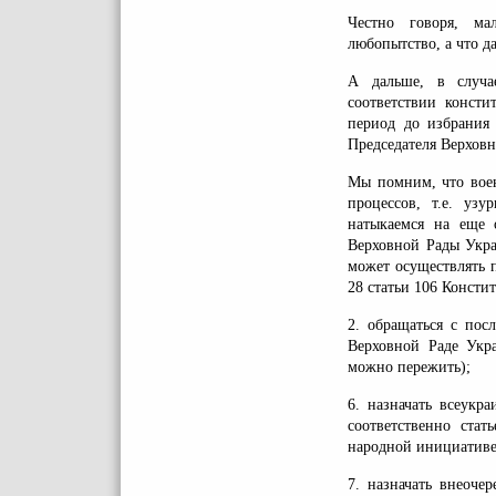
Честно говоря, ма
любопытство, а что д
А дальше, в случа
соответствии конст
период до избрания 
Председателя Верхов
Мы помним, что воен
процессов, т.е. уз
натыкаемся на еще 
Верховной Рады Укра
может осуществлять п
28 статьи 106 Консти
2. обращаться с по
Верховной Раде Укр
можно пережить);
6. назначать всеукр
соответственно стат
народной инициативе
7. назначать внеоче