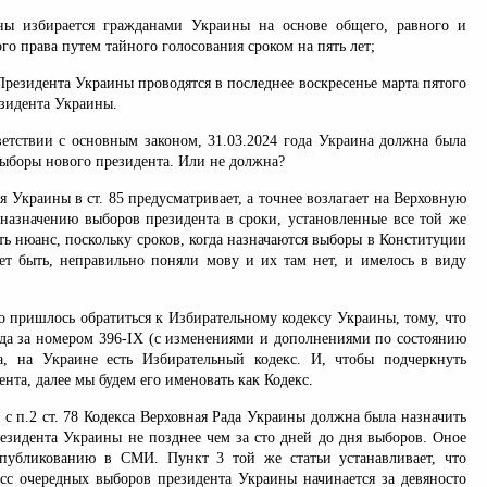
ы избирается гражданами Украины на основе общего, равного и
го права путем тайного голосования сроком на пять лет;
резидента Украины проводятся в последнее воскресенье марта пятого
зидента Украины.
тветствии с основным законом, 31.03.2024 года Украина должна была
выборы нового президента. Или не должна?
я Украины в ст. 85 предусматривает, а точнее возлагает на Верховную
назначению выборов президента в сроки, установленные все той же
ть нюанс, поскольку сроков, когда назначаются выборы в Конституции
т быть, неправильно поняли мову и их там нет, и имелось в виду
о пришлось обратиться к Избирательному кодексу Украины, тому, что
года за номером 396-IX (с изменениями и дополнениями по состоянию
Да, на Украине есть Избирательный кодекс. И, чтобы подчеркнуть
ента, далее мы будем его именовать как Кодекс.
 с п.2 ст. 78 Кодекса Верховная Рада Украины должна была назначить
езидента Украины не позднее чем за сто дней до дня выборов. Оное
публикованию в СМИ. Пункт 3 той же статьи устанавливает, что
сс очередных выборов президента Украины начинается за девяносто