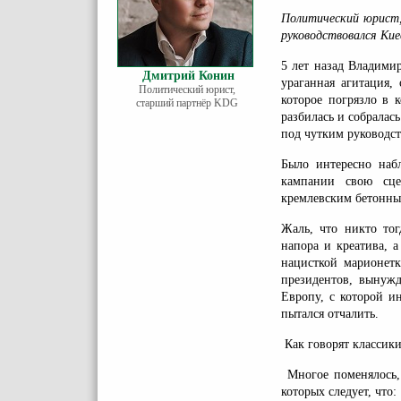
Политический юрис
руководствовался Кие
5 лет назад Владими
Дмитрий Конин
ураганная агитация,
Политический юрист,
которое погрязло в 
старший партнёр KDG
разбилась и собралась
под чутким руководст
Было интересно наб
кампании свою сце
кремлевским бетонны
Жаль, что никто тог
напора и креатива, а
нацисткой марионетк
президентов, вынужд
Европу, с которой и
пытался отчалить.
Как говорят классики,
Многое поменялось, 
которых следует, что: