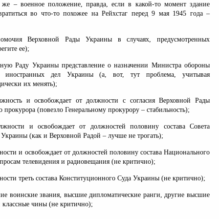
 же – военное положение, правда, если в какой-то момент здание
ратиться во что-то похожее на Рейхстаг перед 9 мая 1945 года –
номочия Верховной Рады Украины в случаях, предусмотренных
егите ее);
вную Раду Украины представление о назначении Министра обороны
 иностранных дел Украины (а, вот, тут проблема, учитывая
ически их менять);
олжность и освобождает от должности с согласия Верховной Рады
 прокурора (повезло Генеральному прокурору – стабильность);
олжности и освобождает от должностей половину состава Совета
Украины (как и Верховной Радой – лучше не трогать);
жности и освобождает от должностей половину состава Национального
просам телевидения и радиовещания (не критично);
жности треть состава Конституционного Суда Украины (не критично);
шие воинские звания, высшие дипломатические ранги, другие высшие
 классные чины (не критично);