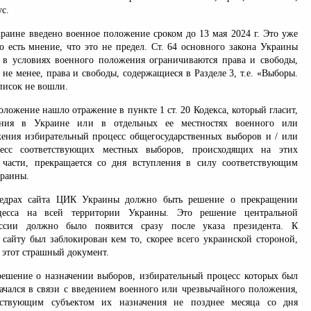
ус.
краине введено военное положение сроком до 13 мая 2024 г. Это уже
о есть мнение, что это не предел. Ст. 64 основного закона Украины
о в условиях военного положения ограничиваются права и свободы,
м не менее, права и свободы, содержащиеся в Разделе 3, т.е. «Выборы.
писок не вошли.
оложение нашло отражение в пункте 1 ст. 20 Кодекса, который гласит,
ения в Украине или в отдельных ее местностях военного или
ения избирательный процесс общегосударственных выборов и / или
цесс соответствующих местных выборов, происходящих на этих
 части, прекращается со дня вступления в силу соответствующим
краины.
недрах сайта ЦИК Украины должно быть решение о прекращении
оцесса на всей территории Украины. Это решение центральной
иссии должно было появится сразу после указа президента. К
 сайту был заблокирован кем то, скорее всего украинской стороной,
 этот страшный документ.
решение о назначении выборов, избирательный процесс которых был
ачался в связи с введением военного или чрезвычайного положения,
тствующим субъектом их назначения не позднее месяца со дня