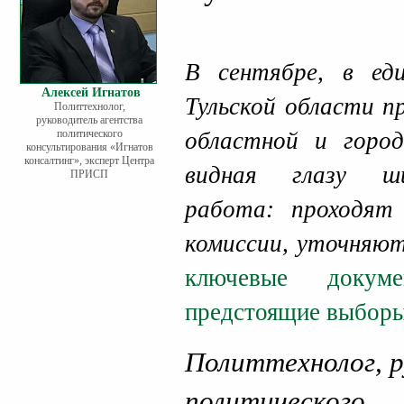
В сентябре, в еди
Алексей Игнатов
Тульской области 
Политтехнолог,
руководитель агентства
политического
областной и горо
консультирования «Игнатов
консалтинг», эксперт Центра
видная глазу ши
ПРИСП
работа: проходят 
комиссии, уточняю
ключевые докуме
предстоящие выбор
Политтехнолог, 
политическог