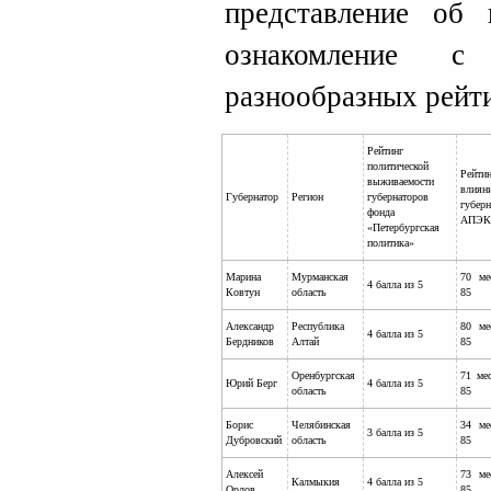
представление об
ознакомление с
разнообразных рейти
Рейтинг
политической
Рейти
выживаемости
влиян
Губернатор
Регион
губернаторов
губерн
фонда
АПЭК
«Петербургская
политика»
Марина
Мурманская
70 ме
4 балла из 5
Ковтун
область
85
Александр
Республика
80 ме
4 балла из 5
Бердников
Алтай
85
Оренбургская
71 мес
Юрий Берг
4 балла из 5
область
85
Борис
Челябинская
34 ме
3 балла из 5
Дубровский
область
85
Алексей
73 ме
Калмыкия
4 балла из 5
Орлов
85