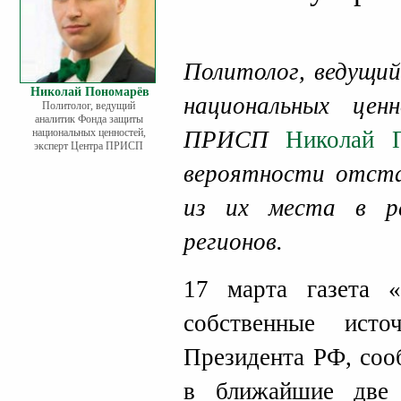
Политолог, ведущи
Николай Пономарёв
национальных цен
Политолог, ведущий
аналитик Фонда защиты
национальных ценностей,
ПРИСП
Николай 
эксперт Центра ПРИСП
вероятности отста
из их места в ра
регионов.
17 марта газета «
собственные ист
Президента РФ, соо
в ближайшие две 