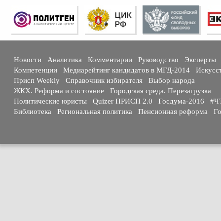
Новости
Аналитика
Комментарии
Руководство
Эксперты
Компетенции
Медиарейтинг кандидатов в МГД-2014
Искусс
Присп Weekly
Справочник избирателя
Выбор народа
ЖКХ. Реформа и состояние
Городская среда. Перезагрузка
Политические юристы
Quizer ПРИСП 2.0
Госдума-2016
#Ч
Библиотека
Региональная политика
Пенсионная реформа
Го