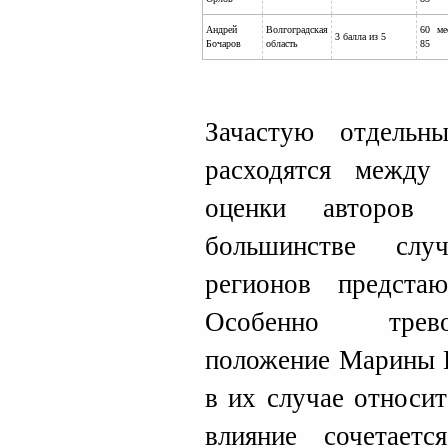
Андрей
Волгоградская
60 ме
3 балла из 5
Бочаров
область
85
Зачастую отдельн
расходятся между
оценки авторов 
большинстве слу
регионов предст
Особенно трево
положение Марины К
в их случае относи
влияние сочетает