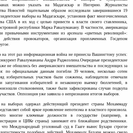
транах можно указать на Мадагаскар и Нигерию. Журналисты
ства Новостей тщательным образом исследовали завершившиеся 19
резидентские выборы на Мадагаскаре, установив факт многочисленных
ва США в их ход с целью привести к власти своего ставленника,
островной республики Марка Равалуманану. В частности, американцы
еми привычными инструментами из арсенала «цветных революций»:
, действия провокаторов, организация проплаченных Госдепом
угое.
то на этот раз информационная война не принесла Вашингтону успех:
конкурент Равалумананы Андри Раджоэлина.Очередные президентские
кже не обошлись без американского вмешательства и последующих за
я: по официальным данным погибли 39 человек, несколько сотен
ряд избирательных участков были сожжены, наблюдатели отмечали
аи запугивания избирателей и незаконную выемку бюллетеней, в
роизошли столкновения, также были зафиксированы случаи подкупа
участков. Оппозиция уже заявила о непризнании итогов выборов.
у на выборах одержал действующий президент страны Мохаммаду
едставляет собой яркое проявление непотизма и властного произвола.
что многие ключевые должности в государстве (например, в
нистрации и ЦИКе страны) занимают его ближайшие родственники.
 что Международный уголовный суд в Гааге вынес Бухари строгое
едопустимости подобных действий. Мохаммаду Бухари можно смело