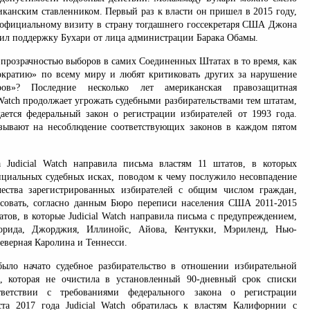
иканским ставленником. Первый раз к власти он пришел в 2015 году,
 официальному визиту в страну тогдашнего госсекретаря США Джона
зил поддержку Бухари от лица администрации Барака Обамы.
с прозрачностью выборов в самих Соединенных Штатах в то время, как
кратию» по всему миру и любят критиковать других за нарушение
ров»? Последние несколько лет американская правозащитная
 Watch продолжает угрожать судебными разбирательствами тем штатам,
ается федеральный закон о регистрации избирателей от 1993 года.
зывают на несоблюдение соответствующих законов в каждом пятом
 Judicial Watch направила письма властям 11 штатов, в которых
нциальных судебных исках, поводом к чему послужило несовпадение
чества зарегистрированных избирателей с общим числом граждан,
совать, согласно данным Бюро переписи населения США 2011-2015
атов, в которые Judicial Watch направила письма с предупреждением,
орида, Джорджия, Иллинойс, Айова, Кентукки, Мэриленд, Нью-
еверная Каролина и Теннесси.
ыло начато судебное разбирательство в отношении избирательной
, которая не очистила в установленный 90-дневный срок списки
тветствии с требованиями федерального закона о регистрации
ста 2017 года Judicial Watch обратилась к властям Калифорнии с