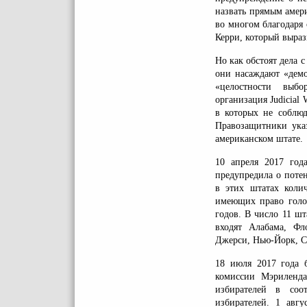
назвать прямым амер
во многом благодаря
Керри, который выра
Но как обстоят дела 
они насаждают «демо
«целостности выбо
организация Judicial
в которых не соблюд
Правозащитники ука
американском штате.
10 апреля 2017 года
предупредила о поте
в этих штатах коли
имеющих право голо
годов. В число 11 шт
входят Алабама, Фл
Джерси, Нью-Йорк, С
18 июля 2017 года б
комиссии Мэриленда
избирателей в соо
избирателей. 1 авгу