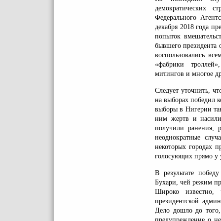
демократических с
Федерального Агент
декабря 2018 года п
попыток вмешательст
бывшего президента 
воспользовались вс
«фабрики троллей»
митингов и многое др
Следует уточнить, ч
на выборах победил 
выборы в Нигерии та
ним жертв и насили
получили ранения, 
неоднократные случ
некоторых городах п
голосующих прямо у 
В результате побед
Бухари, чей режим пр
Широко известно, 
президентской адми
Дело дошло до того,
предупреждение о н