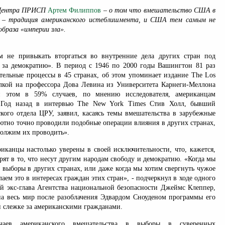
 Центра ПРИСП
Артем Филиппов
– о том что вмешательство США в
 – традиция американского истеблишмента, и США тем самым не
браза «империи зла».
 не привыкать вторгаться во внутренние дела других стран под
за демократию». В период с 1946 по 2000 годы Вашингтон 81 раз
тельные процессы в 45 странах, об этом упоминает издание The Los
ылкой на профессора Дова Левина из Университета Карнеги-Меллона
и этом в 59% случаев, по мнению исследователя, американцам
. Год назад в интервью The New York Times Стив Холл, бывший
ского отдела ЦРУ, заявил, касаясь темы вмешательства в зарубежные
тно точно проводили подобные операции влияния в других странах,
должим их проводить».
иканцы настолько уверены в своей исключительности, что, кажется,
рят в то, что несут другим народам свободу и демократию. «Когда мы
 выборы в других странах, или даже когда мы хотим свергнуть чужое
лаем это в интересах граждан этих стран», - подчеркнул в ходе одного
ий экс-глава Агентства национальной безопасности Джеймс Клеппер,
а весь мир после разоблачения Эдвардом Сноуденом программы его
й слежке за американскими гражданами.
чаев американского вмешательства в выборы в суверенных