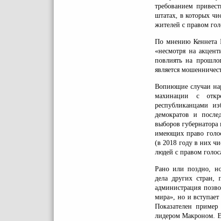
требованием привест
штатах, в которых ч
жителей с правом гол
По мнению Кеннета Б
«несмотря на акцент
повлиять на прошло
является мошенничест
Вопиющие случаи нар
махинации с откр
республиканцами из
демократов и после
выборов губернатора 
имеющих право голос
(в 2018 году в них ч
людей с правом голоса
Рано или поздно, но
дела других стран, 
администрация позвол
мира», но и вступае
Показателен пример
лидером Макроном. Е