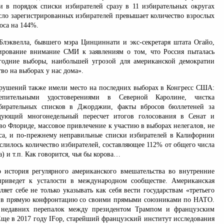
и в порядок списки избирателей сразу в 11 избирательных округах
исло зарегистрированных избирателей превышает количество взрослых
оса на 144%.
лэквелла, бывшего мэра Цинциннати и экс-секретаря штата Огайо,
ирование внимание СМИ к заявлениям о том, что Россия пыталась
годние выборы, наибольшей угрозой для американской демократии
во на выборах у нас дома».
ушений также имели место на последних выборах в Конгресс США:
епительными удостоверениями в Северной Каролине, чистка
бирательных списков в Джорджии, факты вбросов бюллетеней за
дующий многонедельный пересчет итогов голосования в Сенат и
во Флориде, массовое привлечение к участию в выборах нелегалов, не
а, и по-прежнему неправильные списки избирателей в Калифорнии
ислилось количество избирателей, составляющее 112% от общего числа
) и т.п. Как говорится, чья бы корова…
 история регулярного американского вмешательства во внутренние
приведет к усталости в международном сообществе. Американская
яет себе не только указывать как себя вести государствам «третьего
т в прямую конфронтацию со своими прямыми союзниками по НАТО.
 недавних перепалок между президентом Трампом и французским
ще в 2017 году IFop, старейший французский институт исследования