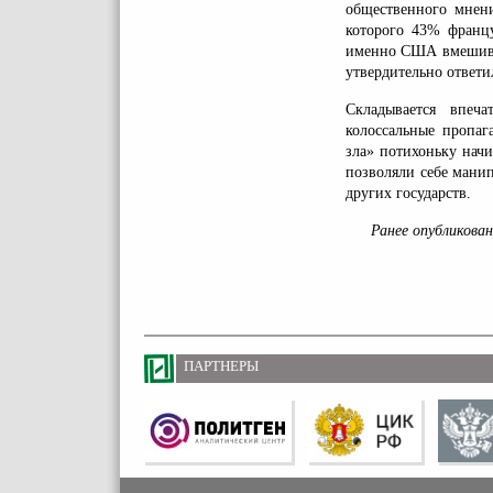
общественного мнени
которого 43% франц
именно США вмешиваю
утвердительно ответ
Складывается впеч
колоссальные пропаг
зла» потихоньку нач
позволяли себе мани
других государств.
Ранее опубликова
ПАРТНЕРЫ