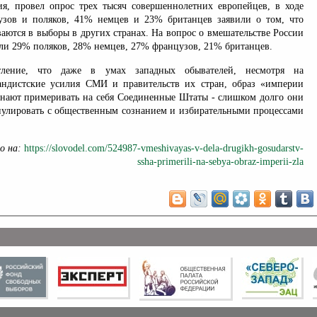
я, провел опрос трех тысяч совершеннолетних европейцев, в ходе
узов и поляков, 41% немцев и 23% британцев заявили о том, что
тся в выборы в других странах. На вопрос о вмешательстве России
или 29% поляков, 28% немцев, 27% французов, 21% британцев.
атление, что даже в умах западных обывателей, несмотря на
андистские усилия СМИ и правительств их стран, образ «империи
инают примеривать на себя Соединенные Штаты - слишком долго они
пулировать с общественным сознанием и избирательными процессами
но на:
https://slovodel.com/524987-vmeshivayas-v-dela-drugikh-gosudarstv-
ssha-primerili-na-sebya-obraz-imperii-zla