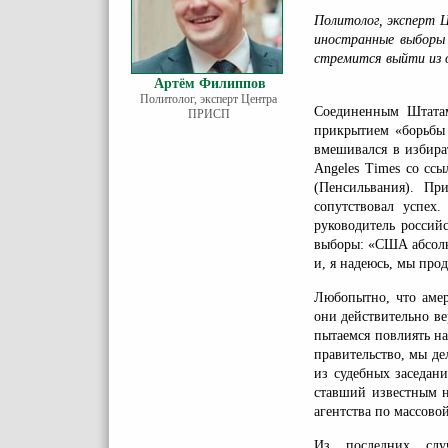
Политолог, эксперт
иностранные выборы
стремится выйти из о
Артём Филиппов
Политолог, эксперт Центра
Соединенным Штатам
ПРИСП
прикрытием «борьбы 
вмешивался в избира
Angeles Times со сс
(Пенсильвания). Пр
сопутствовал успех
руководитель россий
выборы: «США абсолю
и, я надеюсь, мы про
Любопытно, что амер
они действительно ве
пытаемся повлиять на
правительство, мы де
из судебных заседан
ставший известным н
агентства по массово
Из последних слу