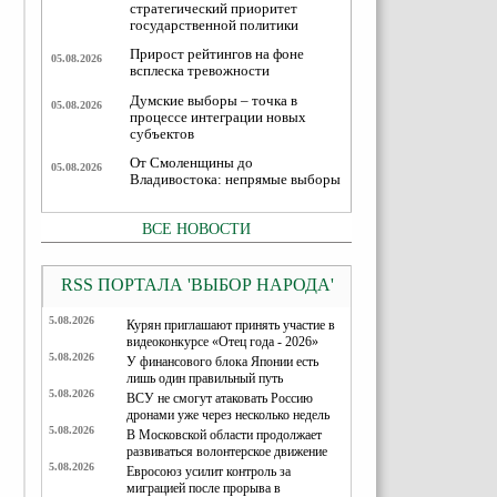
стратегический приоритет
государственной политики
Прирост рейтингов на фоне
05.08.2026
всплеска тревожности
Думские выборы – точка в
05.08.2026
процессе интеграции новых
субъектов
От Смоленщины до
05.08.2026
Владивостока: непрямые выборы
ВСЕ НОВОСТИ
RSS ПОРТАЛА 'ВЫБОР НАРОДА'
5.08.2026
Курян приглашают принять участие в
видеоконкурсе «Отец года - 2026»
5.08.2026
У финансового блока Японии есть
лишь один правильный путь
5.08.2026
ВСУ не смогут атаковать Россию
дронами уже через несколько недель
5.08.2026
В Московской области продолжает
развиваться волонтерское движение
5.08.2026
Евросоюз усилит контроль за
миграцией после прорыва в