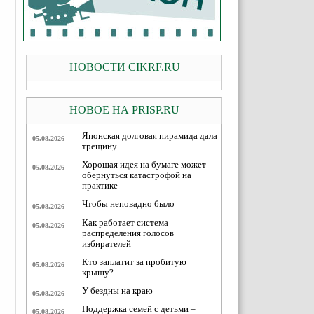
НОВОСТИ CIKRF.RU
НОВОЕ НА PRISP.RU
Японская долговая пирамида дала
05.08.2026
трещину
Хорошая идея на бумаге может
05.08.2026
обернуться катастрофой на
практике
Чтобы неповадно было
05.08.2026
Как работает система
05.08.2026
распределения голосов
избирателей
Кто заплатит за пробитую
05.08.2026
крышу?
У бездны на краю
05.08.2026
Поддержка семей с детьми –
05.08.2026