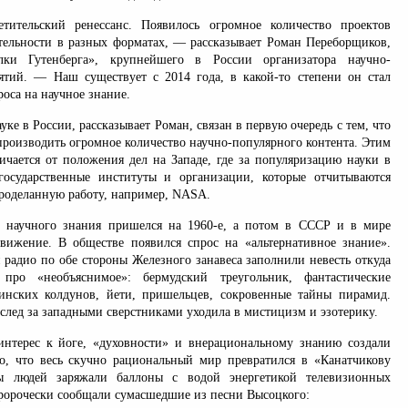
ительский ренессанс. Появилось огромное количество проектов
ятельности в разных форматах, — рассказывает Роман Переборщиков,
лки Гутенберга», крупнейшего в России организатора научно-
тий. — Наш существует с 2014 года, в какой-то степени он стал
роса на научное знание.
уке в России, рассказывает Роман, связан в первую очередь с тем, что
производить огромное количество научно-популярного контента. Этим
ичается от положения дел на Западе, где за популяризацию науки в
государственные институты и организации, которые отчитываются
проделанную работу, например, NASA.
 научного знания пришелся на 1960-е, а потом в СССР и в мире
движение. В обществе появился спрос на «альтернативное знание».
 радио по обе стороны Железного занавеса заполнили невесть откуда
про «необъяснимое»: бермудский треугольник, фантастические
инских колдунов, йети, пришельцев, сокровенные тайны пирамид.
след за западными сверстниками уходила в мистицизм и эзотерику.
нтерес к йоге, «духовности» и внерациональному знанию создали
о, что весь скучно рациональный мир превратился в «Канатчикову
ы людей заряжали баллоны с водой энергетикой телевизионных
пророчески сообщали сумасшедшие из песни Высоцкого: