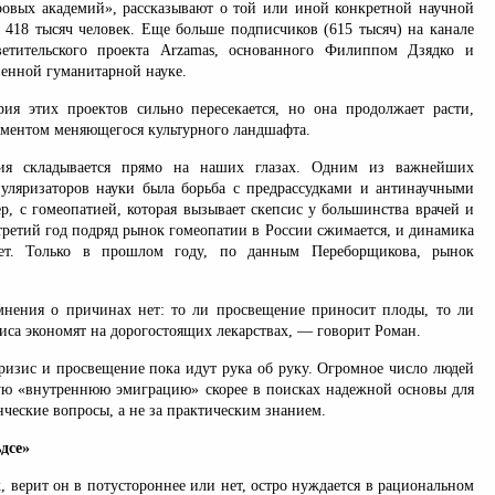
ровых академий», рассказывают о той или иной конкретной научной
 418 тысяч человек. Еще больше подписчиков (615 тысяч) на канале
ветительского проекта Arzamas, основанного Филиппом Дзядко и
венной гуманитарной науке.
рия этих проектов сильно пересекается, но она продолжает расти,
ементом меняющегося культурного ландшафта.
рия складывается прямо на наших глазах. Одним из важнейших
уляризаторов науки была борьба с предрассудками и антинаучными
р, с гомеопатией, которая вызывает скепсис у большинства врачей и
третий год подряд рынок гомеопатии в России сжимается, и динамика
тет. Только в прошлом году, по данным Переборщикова, рынок
нения о причинах нет: то ли просвещение приносит плоды, то ли
иса экономят на дорогостоящих лекарствах, — говорит Роман.
кризис и просвещение пока идут рука об руку. Огромное число людей
ую «внутреннюю эмиграцию» скорее в поисках надежной основы для
нческие вопросы, а не за практическим знанием.
дсе»
 верит он в потустороннее или нет, остро нуждается в рациональном