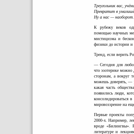
Треугольник вас, учён
Превратит в умалишё
Ну а нас — наоборот.
К рубежу веков одн
помощью научных мет
мистицизма и бескон
физики до истории и
Тренд, если верить Р
— Сегодня для любог
что эзотерике можно 
сторонам, а вокруг 
можешь доверять, — 
какая часть обществ
появились люди, кот
консолидироваться в
мировоззрение на ещ
Первые проекты попу
2000-х. Например, л
вроде «Билингвы». 
литературе и лекция