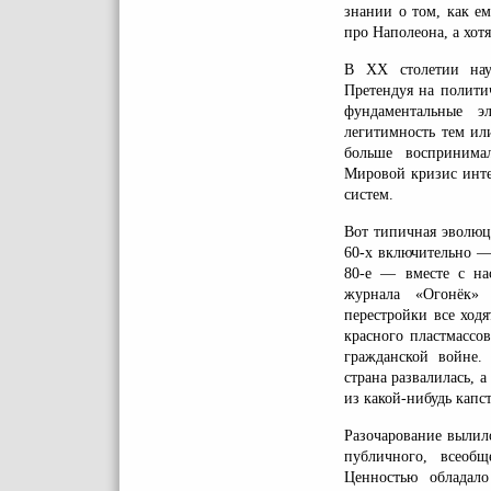
знании о том, как е
про Наполеона, а хотя
В ХХ столетии наук
Претендуя на полити
фундаментальные э
легитимность тем ил
больше воспринимал
Мировой кризис инте
систем.
Вот типичная эволюци
60-х включительно —
80-е — вместе с на
журнала «Огонёк»
перестройки все ход
красного пластмассов
гражданской войне. 
страна развалилась, 
из какой-нибудь капс
Разочарование вылил
публичного, всеобщ
Ценностью обладал