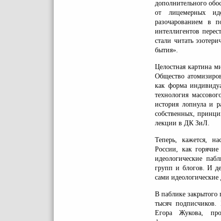
дополнительного обо
от лицемерных ид
разочарованием в по
интеллигентов перес
стали читать эзотер
бытия».
Целостная картина м
Общество атомизиров
как форма индивидуа
технология массовог
история лопнула и р
собственных, принци
лекции в ДК ЗиЛ.
Теперь, кажется, н
России, как горячие
идеологические паб
групп и блогов. И д
сами идеологические 
В паблике закрытого
тысяч подписчиков. 
Егора Жукова, пр