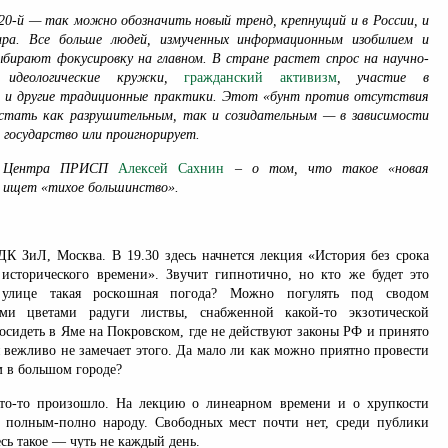
в 20-й — так можно обозначить новый тренд, крепнущий и в России, и
ира. Все больше людей, измученных информационным изобилием и
бирают фокусировку на главном. В стране растет спрос на научно-
, идеологические кружки,
гражданский активизм
, участие в
 и другие традиционные практики. Этот «бунт против отсутствия
стать как разрушительным, так и созидательным — в зависимости
 государство или проигнорирует.
рт Центра ПРИСП
Алексей Сахнин
– о том, что такое «новая
е ищет «тихое большинство».
 ДК ЗиЛ, Москва. В 19.30 здесь начнется лекция «История без срока
 исторического времени». Звучит гипнотично, но кто же будет это
 улице такая роскошная погода? Можно погулять под сводом
ми цветами радуги листвы, снабженной какой-то экзотической
осидеть в Яме на Покровском, где не действуют законы РФ и принято
 вежливо не замечает этого. Да мало ли как можно приятно провести
м в большом городе?
то-то произошло. На лекцию о линеарном времени и о хрупкости
 полным-полно народу. Свободных мест почти нет, среди публики
сь такое — чуть не каждый день.