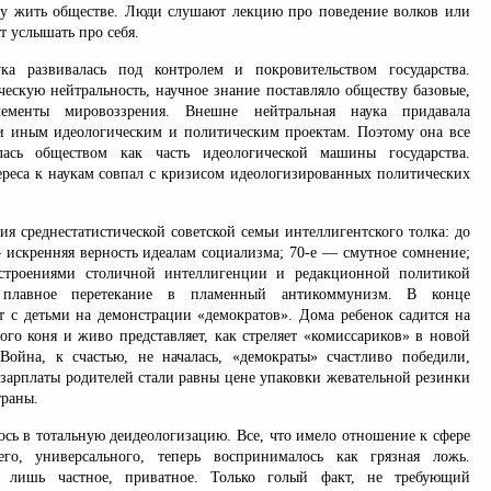
му жить обществе. Люди слушают лекцию про поведение волков или
т услышать про себя.
а развивалась под контролем и покровительством государства.
ческую нейтральность, научное знание поставляло обществу базовые,
лементы мировоззрения. Внешне нейтральная наука придавала
и иным идеологическим и политическим проектам. Поэтому она все
ась обществом как часть идеологической машины государства.
реса к наукам совпал с кризисом идеологизированных политических
я среднестатистической советской семьи интеллигентского толка: до
 искренняя верность идеалам социализма; 70-е — смутное сомнение;
строениями столичной интеллигенции и редакционной политикой
 плавное перетекание в пламенный антикоммунизм. В конце
ят с детьми на демонстрации «демократов». Дома ребенок садится на
ого коня и живо представляет, как стреляет «комиссариков» в новой
Война, к счастью, не началась, «демократы» счастливо победили,
а зарплаты родителей стали равны цене упаковки жевательной резинки
траны.
ось в тотальную деидеологизацию. Все, что имело отношение к сфере
его, универсального, теперь воспринималось как грязная ложь.
о лишь частное, приватное. Только голый факт, не требующий