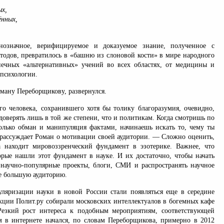
ых,
нных,
означное, верифицируемое и доказуемое знание, полученное с
одов, превратилось в «башню из слоновой кости» в мире народного
ечных «альтернативных» учений во всех областях, от медицины и
 психологии.
оману Переборщикову, развернулся.
о человека, сохранившего хотя бы толику благоразумия, очевидно,
доверять лишь в той же степени, что и политикам. Когда смотришь по
только обман и манипуляция фактами, начинаешь искать то, чему ты
рассуждает Роман о мотивации своей аудитории. — Сложно оценить,
а находит мировоззренческий фундамент в эзотерике. Важнее, что
орые нашли этот фундамент в науке. И их достаточно, чтобы начать
 научно-популярные проекты, блоги, СМИ и распространять научное
е большую аудиторию.
ляризации науки в новой России стали появляться еще в середине
екции Полит.ру собирали московских интеллектуалов в богемных кафе
Резкий рост интереса к подобным мероприятиям, соответствующей
м в интернете начался, по словам Переборщикова, примерно в 2012