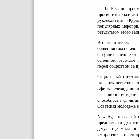
— В России просвет
просветительской де
руководитель «Кури
популярных мероприя
результатом этого зап
Всплеск интереса к на
общество само стало 
ситуация внешне отл
основном отвечают 
перед обществом за 
Социальный престиж
началось встречное 
Эфиры телевидения и
взявшиеся истории 
способности филипп
Советская молодежь в
New Age, массовый и
предпосылки для тог
дачу», где миллион
экстрасенсов, о чем 