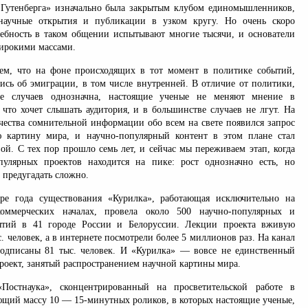
 Гутенберга» изначально была закрытым клубом единомышленников,
научные открытия и публикации в узком кругу. Но очень скоро
ребность в таком общении испытывают многие тысячи, и основатели
широкими массами.
ем, что на фоне происходящих в тот момент в политике событий,
ись об эмиграции, в том числе внутренней. В отличие от политики,
ве случаев однозначна, настоящие ученые не меняют мнение в
 что хочет слышать аудитория, и в большинстве случаев не лгут. На
чества сомнительной информации обо всем на свете появился запрос
ю картину мира, и научно-популярный контент в этом плане стал
ой. С тех пор прошло семь лет, и сейчас мы переживаем этап, когда
пулярных проектов находится на пике: рост однозначно есть, но
, предугадать сложно.
ре года существования «Курилка», работающая исключительно на
оммерческих началах, провела около 500 научно-популярных и
ятий в 41 городе России и Белоруссии. Лекции проекта вживую
с. человек, а в интернете посмотрели более 5 миллионов раз. На канал
одписаны 81 тыс. человек. И «Курилка» — вовсе не единственный
роект, занятый распространением научной картины мира.
Постнаука», сконцентрированный на просветительской работе в
ющий массу 10 — 15-минутных роликов, в которых настоящие ученые,