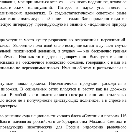
снования, мог приниматься всерьез — как нечто подлинное, отличное
еологических манипуляций. Интерес к науке угас вместе с
литических идеологиях. В среднестатистической советской семье
тали выписывать журнал «Знание — сила». Зато примерно тогда же
ическую литературу, претендующую на знание о «подлинной природе
ира уступила место культу разрозненных откровений и переживаний.
алось. Увлечение политикой стало восприниматься в лучшем случае
льной психической девиации, в худшем — как бесконечно грязная
о обмана. Или как то и другое одновременно. Вытянутая в линию
аспалась на бесконечное множество осколков, говорящих с нами на
пиально не переводимых языках. Именно об этом и рассказывали на
аступили новые времена. Идеологическая продукция расходится в
 пирожки. В социальных сетях плодятся и растут как на дрожжах
лики. В любой части политического спектра полно многотысячных
ело вовсе не в популярности действующих политиков, а в спросе на
дискурсы.
 по решению суда националистического блога «Спутник и погром» 116
Блоги идеологов российского либертарианства Михаила Светова и
оповедующих экзотическую для России идеологию рыночного