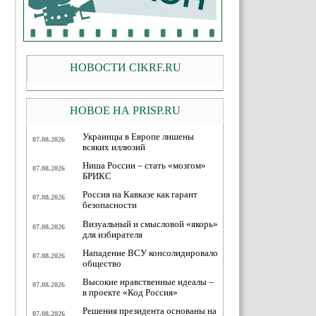
НОВОСТИ CIKRF.RU
НОВОЕ НА PRISP.RU
Украинцы в Европе лишены
07.08.2026
всяких иллюзий
Ниша России – стать «мозгом»
07.08.2026
БРИКС
Россия на Кавказе как гарант
07.08.2026
безопасности
Визуальный и смысловой «якорь»
07.08.2026
для избирателя
Нападение ВСУ консолидировало
07.08.2026
общество
Высокие нравственные идеалы –
07.08.2026
в проекте «Код Россия»
Решения президента основаны на
07.08.2026