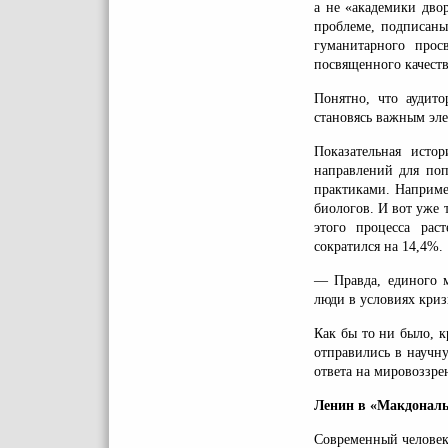
а не «академики дво
проблеме, подписаны
гуманитарного прос
посвященного качест
Понятно, что аудито
становясь важным эл
Показательная исто
направлений для поп
практиками. Наприме
биологов. И вот уже 
этого процесса рас
сократился на 14,4%.
— Правда, единого м
люди в условиях криз
Как бы то ни было, 
отправились в научн
ответа на мировоззре
Ленин в «Макдональ
Современный человек,