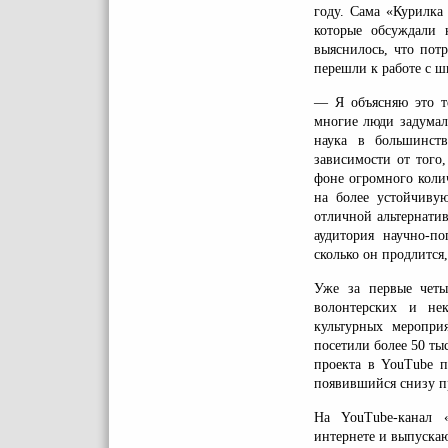
году. Сама «Курилка
которые обсуждали 
выяснилось, что пот
перешли к работе с 
— Я объясняю это т
многие люди задумал
наука в большинст
зависимости от того,
фоне огромного коли
на более устойчиву
отличной альтернатив
аудитория научно-по
сколько он продлится
Уже за первые четы
волонтерских и нек
культурных меропри
посетили более 50 ты
проекта в YouTube п
появившийся снизу п
На YouTube-канал «
интернете и выпуска