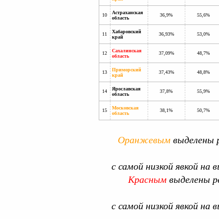
Астраханская
10
36,9%
55,6%
область
Хабаровский
11
36,93%
53,0%
край
Сахалинская
12
37,09%
48,7%
область
Приморский
13
37,43%
48,8%
край
Ярославская
14
37,8%
55,9%
область
Московская
15
38,1%
50,7%
область
Оранжевым
выделены 
с самой низкой явкой на в
Красным
выделены р
с самой низкой явкой на в