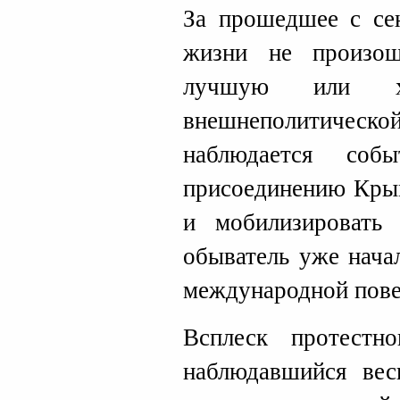
За прошедшее с сен
жизни не произо
лучшую или х
внешнеполитиче
наблюдается соб
присоединению Крым
и мобилизировать 
обыватель уже нача
международной пов
Всплеск протестн
наблюдавшийся весн