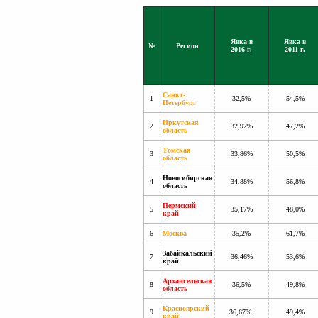
Явка в
Явка в
№
Регион
2016 г.
2011 г.
Санкт-
1
32,5%
54,5%
Петербург
Иркутская
2
32,92%
47,2%
область
Томская
3
33,86%
50,5%
область
Новосибирская
4
34,88%
56,8%
область
Пермский
5
35,17%
48,0%
край
6
Москва
35,2%
61,7%
Забайкальский
7
36,46%
53,6%
край
Архангельская
8
36,5%
49,8%
область
Красноярский
9
36,67%
49,4%
край