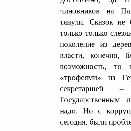
чиновников на Па
тянули. Сказок не
только-только ̶с̶л̶е̶з̶л̶и̶
поколение из дерев
власти, конечно, 
возможность, то 
«трофеями» из Ге
секретаршей 
Государственным л
надо. Но с корруп
сегодня, были пробл