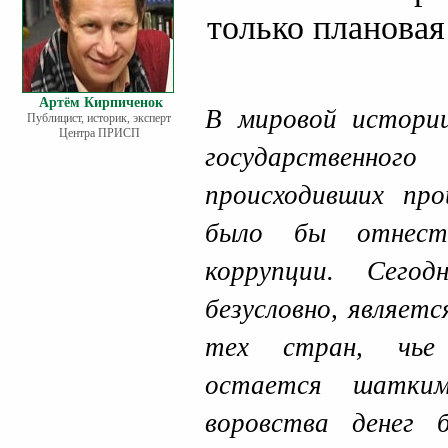
только плановая
Артём Кирпиченок
В мировой истори
Публицист, историк, эксперт
Центра ПРИСП
государственног
происходивших про
было бы отнести
коррупции. Сегод
безусловно, являет
тех стран, чье 
остается шатким
воровства денег 