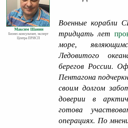
Военные корабли С
Максим Шанин
тридцать лет
про
Бизнес-консультант, эксперт
Центра ПРИСП
море, являющим
Ледовитого океа
берегов России. О
Пентагона подчеркн
своим долгом забо
доверии в арктич
готова участвов
операциях. По мнен