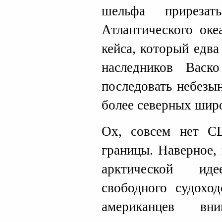
шельфа приреза
Атлантического океа
кейса, который едва
наследников Вас
последовать небезы
более северных широ
Ох, совсем нет С
границы. Наверное,
арктической ид
свободного судохо
американцев вн