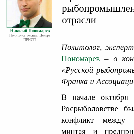
рыбопромышленн
отрасли
Николай Пономарев
Политолог, эксперт Центра
ПРИСП
Политолог, экспе
Пономарев
– о кон
«Русской рыбопром
Франка и Ассоциаци
В начале октября
Росрыболовстве б
конфликт между 
минтая и предпри