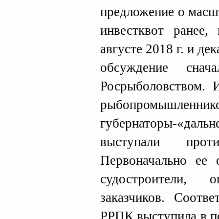
предложение о масш
инвестквот ранее,
августе 2018 г. и де
обсуждение сна
Росрыболовством. 
рыбопромышленнико
губернаторы-«дальн
выступали прот
Первоначально ее 
судостроители, о
заказчиков. Соотве
РРПК выступила в п