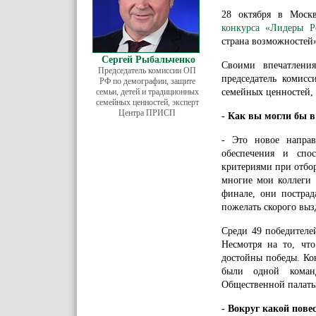
28 октября в Москв
конкурса «Лидеры Р
страна возможностей
Сергей Рыбальченко
Своими впечатлени
Председатель комиссии ОП
председатель комис
РФ по демографии, защите
семьи, детей и традиционных
семейных ценностей,
семейных ценностей, эксперт
Центра ПРИСП
- Как вы могли бы в
- Это новое направ
обеспечения и спос
критериями при отбор
многие мои коллеги 
финале, они пострад
пожелать скорого выз
Среди 49 победителе
Несмотря на то, чт
достойны победы. Ко
были одной команд
Общественной палаты
- Вокруг какой пов