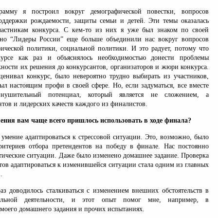
рамму я построил вокруг демографической повестки, вопросов
оддержки рождаемости, защиты семьи и детей. Эти темы оказалась
астникам конкурса. С кем-то из них я уже был знаком по своей
 но “Лидеры России” еще больше объединили нас вокруг вопросов
ической политики, социальной политики. И это радует, потому что
урсе как раз и объяснялось необходимостью донести проблемы
ности их решения до конкурсантов, организаторов и жюри конкурса.
ценивал конкурс, было невероятно трудно выбирать из участников,
ыл настоящим профи в своей сфере. Но, если задуматься, все вместе
нушительный потенциал, который является не сложением, а
тов и лидерских качеств каждого из финалистов.
ения вам чаще всего пришлось использовать в ходе финала?
 умение адаптироваться к стрессовой ситуации. Это, возможно, было
итериев отбора претендентов на победу в финале. Нас постоянно
итические ситуации. Даже было изменено домашнее задание. Проверка
тов адаптироваться к изменившейся ситуации стала одним из главных
.
з доводилось сталкиваться с изменением внешних обстоятельств в
альной деятельности, и этот опыт помог мне, например, в
моего домашнего задания и прочих испытаниях.