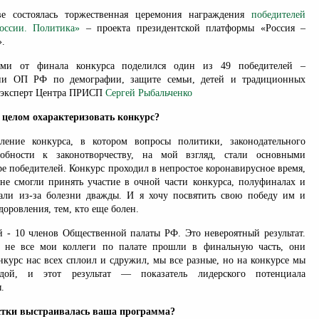
е состоялась торжественная церемония награждения
победителей
оссии. Политика»
– проекта президентской платформы «Россия –
».
ями от финала конкурса поделился один из 49 победителей –
сии ОП РФ по демографии, защите семьи, детей и традиционных
 эксперт Центра ПРИСП
Сергей Рыбальченко
 целом охарактеризовать конкурс?
ление конкурса, в котором вопросы политики, законодательного
обности к законотворчеству, на мой взгляд, стали основными
е победителей. Конкурс проходил в непростое коронавирусное время,
не смогли принять участие в очной части конкурса, полуфиналах и
али из-за болезни дважды. И я хочу посвятить свою победу им и
доровления, тем, кто еще болен.
й - 10 членов Общественной палаты РФ. Это невероятный результат.
о не все мои коллеги по палате прошли в финальную часть, они
нкурс нас всех сплоил и сдружил, мы все разные, но на конкурсе мы
ой, и этот результат — показатель лидерского потенциала
.
естки выстраивалась ваша программа?