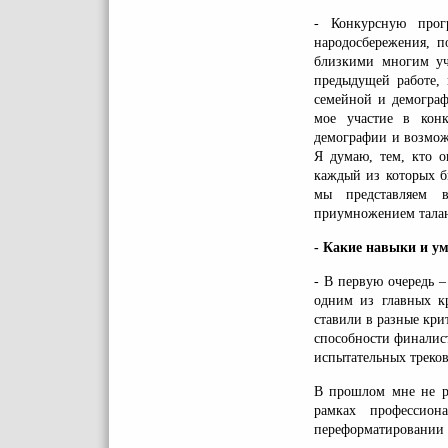
- Конкурсную прог
народосбережения, п
близкими многим уч
предыдущей работе,
семейной и демограф
мое участие в конк
демографии и возмож
Я думаю, тем, кто о
каждый из которых б
мы представляем в
приумножением талан
- Какие навыки и ум
- В первую очередь –
одним из главных кр
ставили в разные кр
способности финалис
испытательных треков
В прошлом мне не ра
рамках профессион
переформатировании 