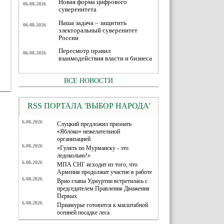
Новая форма цифрового
06.08.2026
суверенитета
Наша задача – защитить
06.08.2026
электоральный суверенитет
России
Пересмотр правил
06.08.2026
взаимодействия власти и бизнеса
ВСЕ НОВОСТИ
RSS ПОРТАЛА 'ВЫБОР НАРОДА'
6.08.2026
Слуцкий предложил признать
«Яблоко» нежелательной
организацией
6.08.2026
«Гулять по Мурманску - это
ледокольно!»
6.08.2026
МПА СНГ исходит из того, что
Армения продолжит участие в работе
6.08.2026
Врио главы Удмуртии встретилась с
председателем Правления Движения
Первых
6.08.2026
Приамурье готовится к масштабной
осенней посадке леса