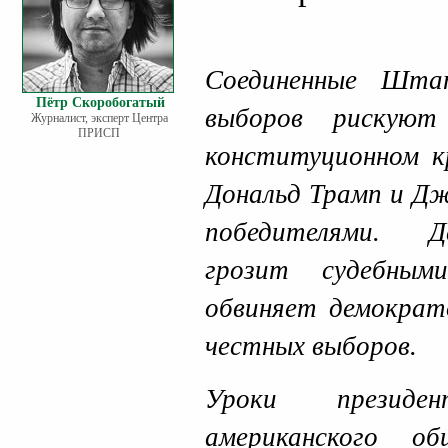
Соединенные Шта
Пётр Скоробогатый
выборов рискуют
Журналист, эксперт Центра
ПРИСП
конституционном к
Дональд Трамп и Д
победителями. Д
грозит судебным
обвиняет демократ
честных выборов.
Уроки президе
американского о