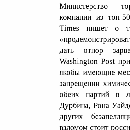
Министерство т
компании из топ-5
Times пишет о т
«продемонстрироват
дать отпор зарв
Washington Post пр
якобы имеющие мес
запрещении химичес
обеих партий в л
Дурбина, Рона Уайд
других безапелля
взломом стоит росс