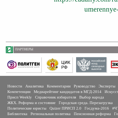
umerennye-
ПАРТНЕРЫ
Новости
Аналитика
Комментарии
Руководство
Эксперты
Компетенции
Медиарейтинг кандидатов в МГД-2014
Искусс
Присп Weekly
Справочник избирателя
Выбор народа
ЖКХ. Реформа и состояние
Городская среда. Перезагрузка
Политические юристы
Quizer ПРИСП 2.0
Госдума-2016
#Ч
Библиотека
Региональная политика
Пенсионная реформа
Го