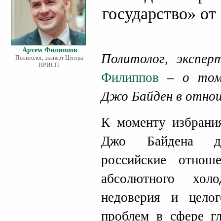
государство» от
Артем Филиппов
Политолог, эксп
Политолог, эксперт Центра
ПРИСП
Филиппов
– о том,
Джо Байден в отнош
К моменту избрани
Джо Байдена дву
российские отно
абсолютного хол
недоверия и цело
проблем в сфере гл