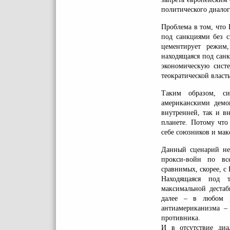
политического диало
Проблема в том, что 
под санкциями без с
цементирует режим,
находящаяся под сан
экономическую сист
теократической власт
Таким образом, с
американскими демо
внутренней, так и в
планете. Потому что
себе союзников и мак
Данный сценарий не
прокси-войн по вс
сравнимых, скорее, с
Находящаяся под т
максимальной деста
далее – в любом р
антиамериканизма – 
противника.
И в отсутствие диа