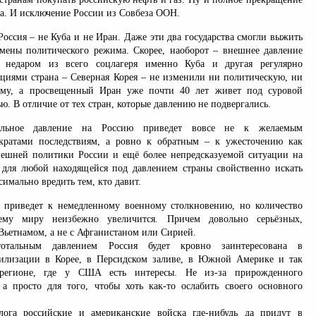
га. И исключение России из Совбеза ООН.
Россия – не Куба и не Иран. Даже эти два государства смогли выжить
мены политического режима. Скорее, наоборот – внешнее давление
 недаром из всего соцлагеря именно Куба и другая регулярно
кциями страна – Северная Корея – не изменили ни политическую, ни
ему, а просвещенный Иран уже почти 40 лет живет под суровой
ью. В отличие от тех стран, которые давлению не подвергались.
ильное давление на Россию приведет вовсе не к желаемым
кратами последствиям, а ровно к обратным – к ужесточению как
нешней политики России и ещё более непредсказуемой ситуации на
 для любой находящейся под давлением страны свойственно искать
симально вредить тем, кто давит.
 приведет к немедленному военному столкновению, но количество
ему миру неизбежно увеличится. Причем довольно серьёзных,
 Вьетнамом, а не с Афганистаном или Сирией.
отальным давлением Россия будет кровно заинтересована в
билизации в Корее, в Персидском заливе, в Южной Америке и так
егионе, где у США есть интересы. Не из-за прирожденного
а просто для того, чтобы хоть как-то ослабить своего основного
лога российские и американские войска где-нибудь да придут в