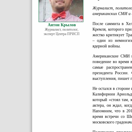
Журналист, политол
американских СМИ и 
После саммита в Хел
Антон Крылов
Кремля, которого пр
Журналист, политолог,
эксперт Центра ПРИСП
жестко критикует Тр
– один из немногих
ядерной войны.
Американские СМИ н
поведение во время 
самые распростран
президента России.
выступления, пишет г
Не остался в сторон
Калифорнии Арнольд 
который «стоял там, 
актера, он ждал, ко
Напомним, что в 20
время встречи со Ш
московского градонач