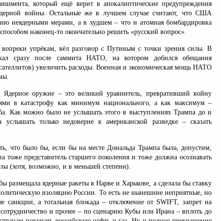
лишмента, который ещё верит в апокалиптические предупреждения
ядерной войны. Остальные же в лучшем случае считают, что США
сию неядерными мерами, а в худшем – что и атомная бомбардировка
способом наконец-то окончательно решить «русский вопрос».
 вопреки упрёкам, вёл разговор с Путиным с точки зрения силы. В
хал сразу после саммита НАТО, на котором добился обещания
 сателлитов) увеличить расходы. Военная и экономическая мощь НАТО
мы.
. Ядерное оружие – это великий уравнитель, превративший войну
лями в катастрофу как минимум национального, а как максимум –
ба. Как можно было не услышать этого в выступлениях Трампа до и
а услышать только недоверие к американской разведке – сказать
ть, что было бы, если бы на месте Дональда Трампа была, допустим,
а тоже представитель старшего поколения и тоже должна осознавать
зы (хотя, возможно, и в меньшей степени).
бы размещала ядерные ракеты в Нарве и Харькове, а сделала бы ставку
политическую изоляцию России. То есть не нынешние неприятные, но
ые санкции, а тотальная блокада – отключение от SWIFT, запрет на
 сотрудничество и прочее – по сценарию Кубы или Ирана – вплоть до
 странам покупать российскую нефть и газ. Ну и полное прекращение