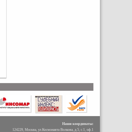
Наши координаты:
124229, Москва, ул.Космонавта Волкова, д.5, с.1, оф.1