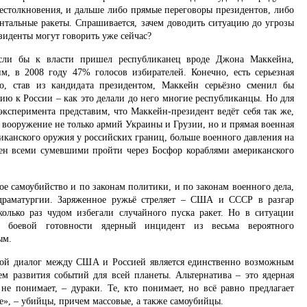
естолкновения, и дальше либо прямые переговоры президентов, либо
нтальные ракеты. Спрашивается, зачем доводить ситуацию до угрозы
езиденты могут говорить уже сейчас?
сли бы к власти пришел республиканец вроде Джона Маккейна,
м, в 2008 году 47% голосов избирателей. Конечно, есть серьезная
то, став из кандидата президентом, Маккейн серьёзно сменил бы
ию к России – как это делали до него многие республиканцы. Но для
эксперимента представим, что Маккейн-президент ведёт себя так же,
 вооружение не только армий Украины и Грузии, но и прямая военная
иканского оружия у российских границ, больше военного давления на
н всеми сумевшими пройти через Босфор кораблями американского
ое самоубийство и по законам политики, и по законам военного дела,
драматургии. Заряженное ружьё стреляет – США и СССР в разгар
олько раз чудом избегали случайного пуска ракет. Но в ситуации
й боевой готовности ядерный инцидент из весьма вероятного
ым.
мой диалог между США и Россией является единственно возможным
м развития событий для всей планеты. Альтернатива – это ядерная
 не понимает, – дураки. Те, кто понимает, но всё равно предлагает
е», – убийцы, причем массовые, а также самоубийцы.