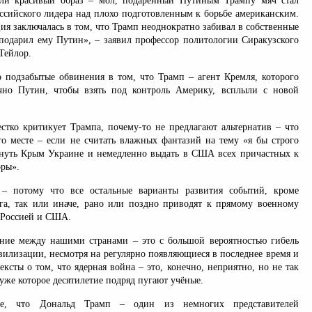
ли красивый образ – мол, подаренный Путиным Трампу мяч стал
ссийского лидера над плохо подготовленным к борьбе американским.
ия заключалась в том, что Трамп неоднократно забивал в собственные
 подарил ему Путин», – заявил профессор политологии Сиракузского
Тейлор.
 подзабытые обвинения в том, что Трамп – агент Кремля, которого
чно Путин, чтобы взять под контроль Америку, всплыли с новой
естко критикует Трампа, почему-то не предлагают альтернатив – что
го месте – если не считать влажных фантазий на тему «я бы строго
нуть Крым Украине и немедленно выдать в США всех причастных к
оры».
 – потому что все остальные варианты развития событий, кроме
га, так или иначе, рано или поздно приводят к прямому военному
 Россией и США.
ние между нашими странами – это с большой вероятностью гибель
вилизации, несмотря на регулярно появляющиеся в последнее время и
ксты о том, что ядерная война – это, конечно, неприятно, но не так
 уже которое десятилетие подряд пугают учёные.
ие, что Дональд Трамп – один из немногих представителей