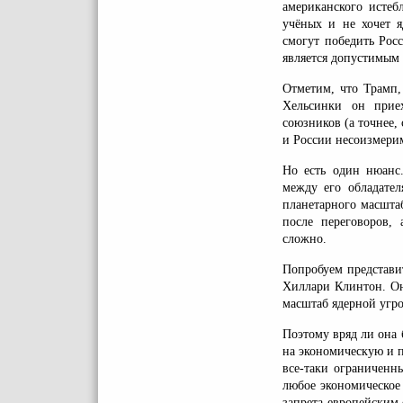
американского истеб
учёных и не хочет 
смогут победить Рос
является допустимым 
Отметим, что Трамп,
Хельсинки он прие
союзников (а точнее,
и России несоизмери
Но есть один нюанс
между его обладате
планетарного масшта
после переговоров, 
сложно.
Попробуем представи
Хиллари Клинтон. Он
масштаб ядерной угро
Поэтому вряд ли она 
на экономическую и 
все-таки ограниченн
любое экономическое
запрета европейским