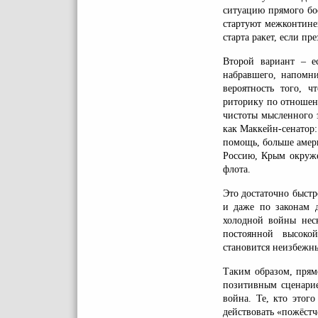
ситуацию прямого бо
стартуют межконтине
старта ракет, если пр
Второй вариант – е
набравшего, напомни
вероятность того, ч
риторику по отношен
чистоты мысленного 
как Маккейн-сенатор:
помощь, больше амер
Россию, Крым окруже
флота.
Это достаточно быстр
и даже по законам 
холодной войны неск
постоянной высоко
становится неизбежн
Таким образом, пря
позитивным сценарие
война. Те, кто этого
действовать «пожёстч