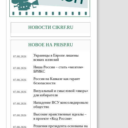
НОВОСТИ CIKRF.RU
НОВОЕ НА PRISP.RU
Украинцы в Европе лишены
07.08.2026
всяких иллюзий
Ниша России – стать «мозгом»
07.08.2026
БРИКС
Россия на Кавказе как гарант
07.08.2026
безопасности
Визуальный и смысловой «якорь»
07.08.2026
для избирателя
Нападение ВСУ консолидировало
07.08.2026
общество
Высокие нравственные идеалы –
07.08.2026
в проекте «Код Россия»
Решения президента основаны на
07.08.2026