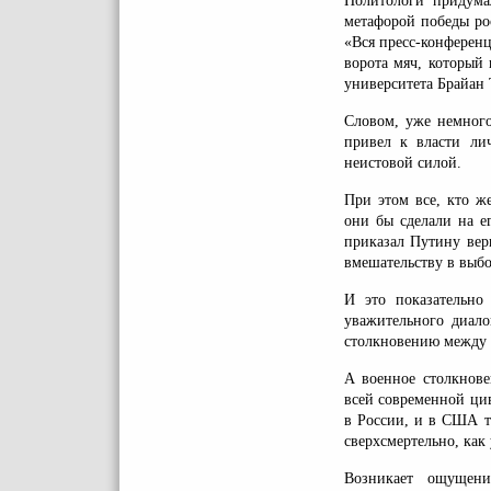
Политологи придума
метафорой победы ро
«Вся пресс-конференц
ворота мяч, который
университета Брайан 
Словом, уже немного
привел к власти ли
неистовой силой.
При этом все, кто ж
они бы сделали на е
приказал Путину вер
вмешательству в выб
И это показательно
уважительного диало
столкновению между
А военное столкнове
всей современной ци
в России, и в США те
сверхсмертельно, как
Возникает ощущен