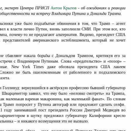
ог, эксперт Центра ПРИСП
Антон Крылов
- об ожиданиях и реакции
общественности на встречу Владимира Путина и Дональда Трампа.
ьсинки уже было подзабытые обвинения в том, что Трамп – агент
ивел к власти лично Путин, вновь заполнили СМИ. При этом все, кто
ампа, почему-то не предлагают альтернатив. Видимо, президент США
 представителей американского истеблишмента, который не хочет
е сбавляют накала борьбы с Дональдом Трампом, критикуя его за
встречи с Владимиром Путиным. Слова «предательство» и «позор» –
енные. New York Times даже обозвала президента США лакеем
 Сложно не быть ошеломленным от раболепного и подхалимского
азета.
е и Голливуд: вернувшийся в актёрскую профессию бывший губернатор
Шварценеггер заявил, что ему было «неловко смотреть» на Трампа,
как маленькая вареная макаронина, как маленький фанат». По словам
гда Трамп попросит у Путина автограф или предложит сделать селфи.
11 году занимавший пост президента России Дмитрий Медведев во
варценеггером в шутку предложил губернатору Калифорнии кресло
альника – и никакого возмущения это не вызвало.