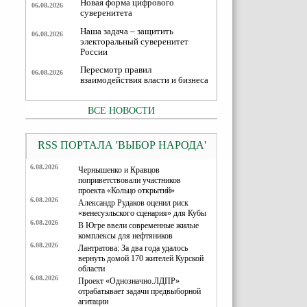
Новая форма цифрового
06.08.2026
суверенитета
Наша задача – защитить
06.08.2026
электоральный суверенитет
России
Пересмотр правил
06.08.2026
взаимодействия власти и бизнеса
ВСЕ НОВОСТИ
RSS ПОРТАЛА 'ВЫБОР НАРОДА'
6.08.2026
Чернышенко и Кравцов
поприветствовали участников
проекта «Кольцо открытий»
6.08.2026
Александр Рудаков оценил риск
«венесуэльского сценария» для Кубы
6.08.2026
В Югре ввели современные жилые
комплексы для нефтяников
6.08.2026
Лантратова: За два года удалось
вернуть домой 170 жителей Курской
области
6.08.2026
Проект «Однозначно.ЛДПР»
отрабатывает задачи предвыборной
агитации