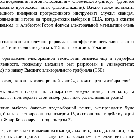
са подведения итогов голосования «человеческого фактора» (двойное
сывание протоколов, иные фальсификации). Важно также понимать,
шного внедрения прогрессивного инструмента служил скандал,
одведении итогов на президентских выборах в США, когда в схватке
м-мл. и Альбертом Гором фокусы электоральной математики очень
о голосования продемонстрировала свою эффективность, завоевав при
лей и позволив подсчитать 115 млн. голосов за 7 часов.
х бразильской электоральной технологии оказался ещё и триумфом
ленности, поскольку механизм был разработан в университетах
с) по заказу Высшего электорального трибунала (TSE).
ология, названная «электронной урной», с точки зрения избирателя?
ель должен набрать на аппаратном модуле номер, под которым
идат, и подтвердить свой выбор (см. ниже разъясняющий ролик).
них выборах фаворит предвыборной гонки, экс-президент Луис
, был зарегистрирован под номером 13, а его оппонент, действующий
нт Жаир Болсонару — под номером 22.
ей, кто не видит в имеющихся кандидатах ни одного достойного, есть
азить свой протест — «пустое голосование» и «недействительное