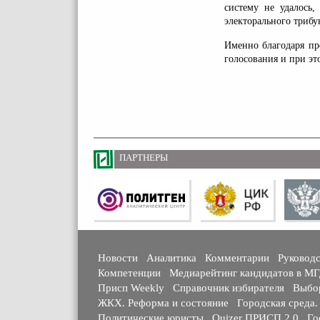
систему не удалось
электорального трибу
Именно благодаря пр
голосования и при эт
ПАРТНЕРЫ
Новости
Аналитика
Комментарии
Руковод
Компетенции
Медиарейтинг кандидатов в М
Присп Weekly
Справочник избирателя
Выбо
ЖКХ. Реформа и состояние
Городская среда.
Политические юристы
Quizer ПРИСП 2.0
Го