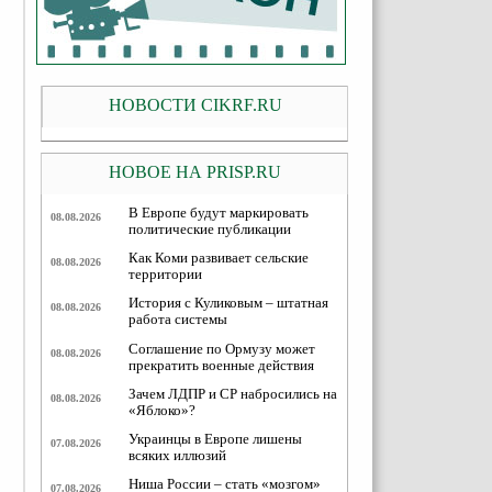
НОВОСТИ CIKRF.RU
НОВОЕ НА PRISP.RU
В Европе будут маркировать
08.08.2026
политические публикации
Как Коми развивает сельские
08.08.2026
территории
История с Куликовым – штатная
08.08.2026
работа системы
Соглашение по Ормузу может
08.08.2026
прекратить военные действия
Зачем ЛДПР и СР набросились на
08.08.2026
«Яблоко»?
Украинцы в Европе лишены
07.08.2026
всяких иллюзий
Ниша России – стать «мозгом»
07.08.2026