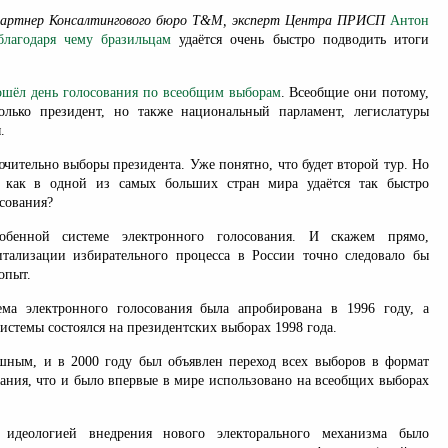
партнер Консалтингового бюро Т&М, эксперт Центра ПРИСП
Антон
благодаря чему бразильцам
удаётся очень быстро подводить итоги
ошёл день голосования по всеобщим выборам
. Всеобщие они потому,
олько президент, но также национальный парламент, легислатуры
.
чительно выборы президента. Уже понятно, что будет второй тур. Но
а как в одной из самых больших стран мира удаётся так быстро
сования?
енной системе электронного голосования. И скажем прямо,
тализации избирательного процесса в России точно следовало бы
опыт.
ема электронного голосования была апробирована в 1996 году, а
истемы состоялся на президентских выборах 1998 года.
ным, и в 2000 году был объявлен переход всех выборов в формат
вания, что и было впервые в мире использовано на всеобщих выборах
 идеологией внедрения нового электорального механизма было