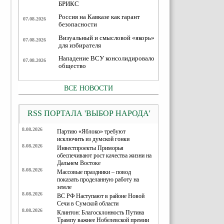
БРИКС
Россия на Кавказе как гарант
07.08.2026
безопасности
Визуальный и смысловой «якорь»
07.08.2026
для избирателя
Нападение ВСУ консолидировало
07.08.2026
общество
ВСЕ НОВОСТИ
RSS ПОРТАЛА 'ВЫБОР НАРОДА'
8.08.2026
Партию «Яблоко» требуют
исключить из думской гонки
8.08.2026
Инвестпроекты Приморья
обеспечивают рост качества жизни на
Дальнем Востоке
8.08.2026
Массовые праздники – повод
показать проделанную работу на
земле
8.08.2026
ВС РФ Наступают в районе Новой
Сечи в Сумской области
8.08.2026
Клинтон: Благосклонность Путина
Трампу важнее Нобелевской премии