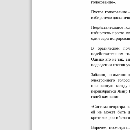
голосование».
Пустое голосование 
избирателю достаточн
Недействительное го
избиратель просто в
один зарегистрирова
В бразильском по
недействительном го
Однако это не так, з
подведении итогов уч
Забавно, но именно 
электронного голос
признанную междун
переизбраться Жаир 
своей кампании.
«Система непрозрачна
ей не может быть д
критиков российского 
Впрочем, несмотря н