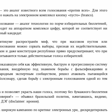
— это аналог известного всем голосования «против всех». Для этого
о нажать на электронном комплексе кнопку «пусто» (branco).
лосование — аналог технологии по порче избирательных бюллетеней,
водит на аппаратном комплексе цифру, которой не соответствует ни
нный кандидат.
литикуме распространён миф, что при массовом пустом или
лосовании можно сорвать выборы, признав их недействительными.
акон и даже конституция республики прямо предусматривают, что при
итываются только действительные голоса избирателей.
показавшую себя как эффективную, быструю и прогрессивную систему
ования, внедрённую под знаменем борьбы с фальсификациями и
ародным экспертным сообществом, решил атаковать пытающийся
Болсонару, сделав борьбу с электронным голосованием одной из тем
 и позволяет украсть наши голоса, поэтому без бумажного бюллетеня
оверия!» — объявил бразильский политик, начитавшись, видимо,
ДЭГ (disclaimer: ирония).
а широкую кампанию по критике электронных урн, дискредитировать