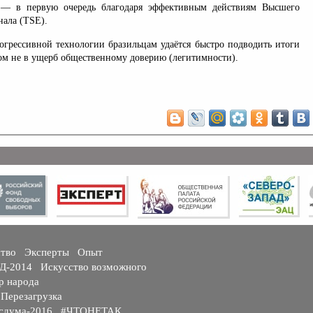
, — в первую очередь благодаря эффективным действиям Высшего
нала (TSE).
огрессивной технологии бразильцам удаётся быстро подводить итоги
ом не в ущерб общественному доверию (легитимности).
ство
Эксперты
Опыт
ГД-2014
Искусство возможного
р народа
 Перезагрузка
сдума-2016
#ЧТОНЕТАК