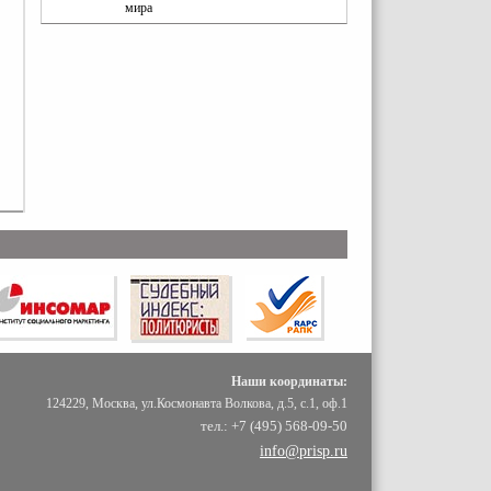
мира
Наши координаты:
124229, Москва, ул.Космонавта Волкова, д.5, с.1, оф.1
тел.: +7 (495) 568-09-50
info@prisp.ru