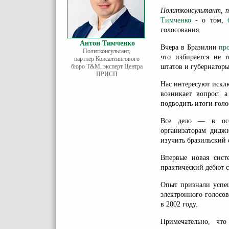
Политконсультант, 
Тимченко
- о том,
голосования.
Антон Тимченко
Вчера в Бразилии
пр
Политконсультант,
что избирается не т
партнер Консалтингового
бюро Т&М, эксперт Центра
штатов и губернаторы
ПРИСП
Нас интересуют исклю
возникает вопрос: 
подводить итоги голо
Все дело — в особ
организаторам диджи
изучить бразильский 
Впервые новая сист
практический дебют с
Опыт признали успеш
электронного голосо
в 2002 году.
Примечательно, что