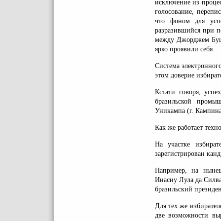
исключение из процес
голосование, перепи
что фоном для успе
разразившийся при п
между Джорджем Буше
ярко проявили себя.
Система электронног
этом доверие избирате
Кстати говоря, успе
бразильской промыш
Уникампа (г. Кампина
Как же работает техн
На участке избират
зарегистрирован канд
Например, на нынеш
Инасиу Лула да Силва
бразильский президе
Для тех же избирател
две возможности выр