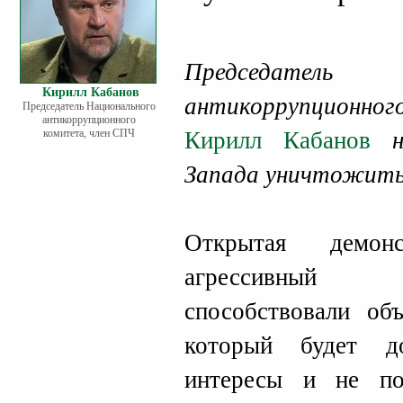
Председател
Кирилл Кабанов
антикоррупционн
Председатель Национального
антикоррупционного
комитета, член СПЧ
Кирилл Кабанов
на
Запада уничтожить 
Открытая демон
агрессивный 
способствовали об
который будет д
интересы и не по