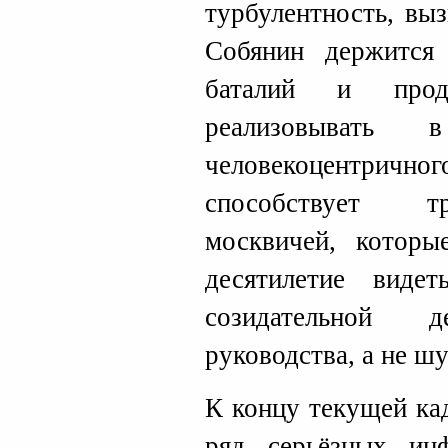
турбулентность, вы
Собянин держится
баталий и продо
реализовывать
человекоцентричног
способствует тр
москвичей, которы
десятилетие видет
созидательной д
руководства, а не ш
К концу текущей ка
ряд серьёзных инф