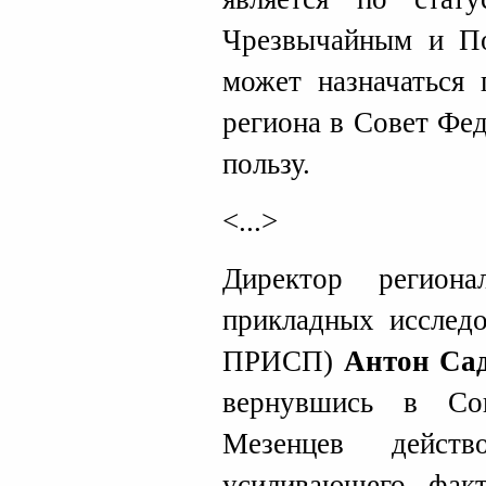
Чрезвычайным и П
может назначаться 
региона в Совет Фе
пользу.
<...>
Директор регион
прикладных исслед
ПРИСП)
Антон Са
вернувшись в Со
Мезенцев дейст
усиливающего факт