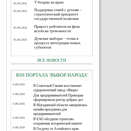
У бездны на краю
05.08.2026
Поддержка семей с детьми –
05.08.2026
стратегический приоритет
государственной политики
Прирост рейтингов на фоне
05.08.2026
всплеска тревожности
Думские выборы – точка в
05.08.2026
процессе интеграции новых
субъектов
ВСЕ НОВОСТИ
RSS ПОРТАЛА 'ВЫБОР НАРОДА'
6.08.2026
В Советской Гавани восстановят
судоремонтный завод «Якорь»
6.08.2026
Для предпринимателей Приморья
сформировали реестр добрых дел
6.08.2026
В Магаданской области завершилась
онлайн-программа для
предпринимателей
6.08.2026
В ЕАО обсудили стратегию
сохранения исторической памяти
6.08.2026
В Госдуму от Алтайского края