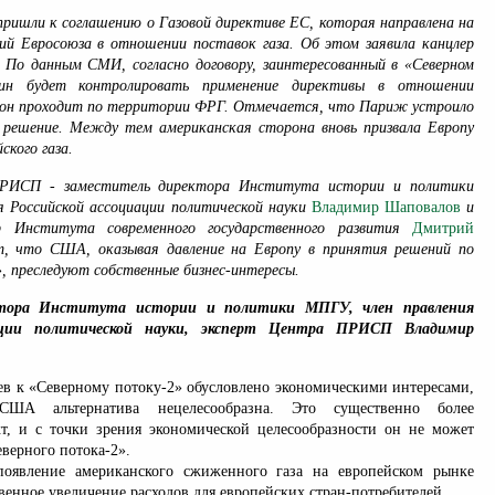
пришли к соглашению о Газовой директиве ЕС, которая направлена на
ий Евросоюза в отношении поставок газа. Об этом заявила канцлер
 По данным СМИ, согласно договору, заинтересованный в «Северном
н будет контролировать применение директивы в отношении
к он проходит по территории ФРГ. Отмечается, что Париж устроило
 решение. Между тем американская сторона вновь призвала Европу
ского газа.
РИСП - заместитель директора Института истории и политики
я Российской ассоциации политической науки
Владимир Шаповалов
и
ор Института современного государственного развития
Дмитрий
, что США, оказывая давление на Европу в принятия решений по
, преследуют собственные бизнес-интересы.
ктора Института истории и политики МПГУ, член правления
иации политической науки, эксперт Центра ПРИСП Владимир
в к «Северному потоку-2» обусловлено экономическими интересами,
США альтернатива нецелесообразна. Это существенно более
т, и с точки зрения экономической целесообразности он не может
верного потока-2».
оявление американского сжиженного газа на европейском рынке
твенное увеличение расходов для европейских стран-потребителей.