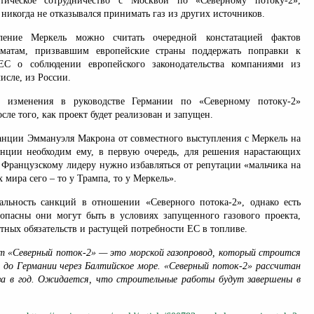
тическое сотрудничество с Москвой по «Северному потоку-2»,
икогда не отказывался принимать газ из других источников.
ление Меркель можно считать очередной констатацией фактов
матам, призвавшим европейские страны поддержать поправки к
ЕС о соблюдении европейского законодательства компаниями из
числе, из России.
е изменения в руководстве Германии по «Северному потоку-2»
сле того, как проект будет реализован и запущен.
анции Эммануэля Макрона от совместного выступления с Меркель на
нции необходим ему, в первую очередь, для решения нарастающих
 Французскому лидеру нужно избавляться от репутации «мальчика на
 мира сего – то у Трампа, то у Меркель».
льность санкций в отношении «Северного потока-2», однако есть
 опасны они могут быть в условиях запущенного газового проекта,
ных обязательств и растущей потребности ЕС в топливе.
кт «Северный поток-2» — это морской газопровод, который строится
 до Германии через Балтийское море. «Северный поток-2» рассчитан
аза в год. Ожидается, что строительные работы будут завершены в