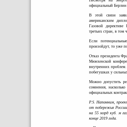
Несмотря на энерге
официальный Берлин н
В этой связи заяв
американским дипло
Газовой директиве 
третьих стран, в том 
Если потенциальны
произойдут, то уже по
Отказ президента Фр
Мюнхенской конфере
внутренних проблем.
побегушках у сильных
Можно допустить реа
сомнения, насколько
официальных контракт
P.S. Напомним, прое
от побережья России
на 55 млрд куб. м г
конце 2019 года.