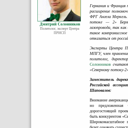
Германия и Франция 
расширение полномоч
ФРГ Ангела Меркель.
потоке — 2» Берли
Дмитрий Солонников
газопровода, так ка
Политолог, эксперт Центра
ПРИСП
такое компромиссное
отказаться от россий
Эксперты Центра П
МПГУ, член правлени
политолог, директ
Солонников
считают
«Северному потоку-2»
Заместитель дире
Российской ассоц
Шаповалов:
Внимание американце
но предложенная 
дорогостоящий проек
быть конкурентом «Се
Широкомасштабное п
будет означать сущес