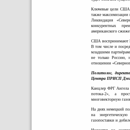
Ключевые цели США с
также максимизации 
Ликвидация «Северн
конкурентных пре
американского сжижен
США воспринимают Ге
В том числе и посре
младшими партнёрами
не только Россию, 
отношении «Северног
Политолог, директо
Центра ПРИСП Дми
Канцлер ФРГ Ангела 
потока-2», а про
многовекторную газо
На днях немецкий пол
на энергетическую
газопоставки и добил