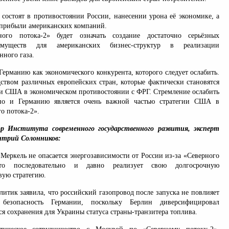
остоят в противостоянии России, нанесении урона её экономике, а
прибыли американских компаний.
ого потока-2» будет означать создание достаточно серьёзных
имуществ для американских бизнес-структур в реализации
ного газа.
рманию как экономического конкурента, которого следует ослабить.
дством различных европейских стран, которые фактически становятся
 США в экономическом противостоянии с ФРГ. Стремление ослабить
но и Германию является очень важной частью стратегии США в
о потока-2».
р Института современного государственного развития, эксперт
трий Солонников:
Меркель не опасается энергозависимости от России из-за «Северного
сто последовательно и давно реализует свою долгосрочную
вую стратегию.
итик заявила, что российский газопровод после запуска не повлияет
 безопасность Германии, поскольку Берлин диверсифицировал
ся сохранения для Украины статуса страны-транзитера топлива.