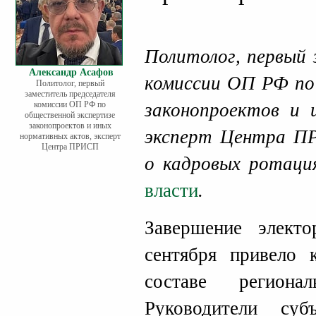
Политолог, первый 
Александр Асафов
комиссии ОП РФ по
Политолог, первый
заместитель председателя
комиссии ОП РФ по
законопроектов и 
общественной экспертизе
законопроектов и иных
эксперт Центра 
нормативных актов, эксперт
Центра ПРИСП
о кадровых ротаци
власти
.
Завершение электо
сентября привело 
составе региона
Руководители су