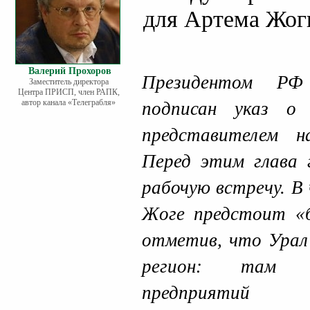
для Артема Жог
Валерий Прохоров
Президентом РФ
Заместитель директора
Центра ПРИСП, член РАПК,
автор канала «Телеграбля»
подписан указ о 
представителем 
Перед этим глава 
рабочую встречу. В
Жоге предстоит «
отметив, что Урал
регион: там с
предприятий об