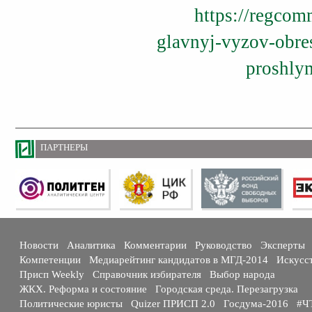
https://regcom
glavnyj-vyzov-obre
proshlym
ПАРТНЕРЫ
Новости
Аналитика
Комментарии
Руководство
Эксперты
Компетенции
Медиарейтинг кандидатов в МГД-2014
Искусс
Присп Weekly
Справочник избирателя
Выбор народа
ЖКХ. Реформа и состояние
Городская среда. Перезагрузка
Политические юристы
Quizer ПРИСП 2.0
Госдума-2016
#Ч