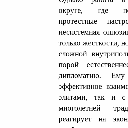
округе, где пе
протестные настр
несистемная оппози
только жесткости, н
сложной внутриполи
порой естественн
дипломатию. Ему
эффективное взаим
элитами, так и с
многолетней тра
реагирует на эко