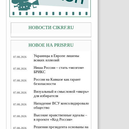
НОВОСТИ CIKRF.RU
НОВОЕ НА PRISP.RU
Украинцы в Европе лишены
07.08.2026
всяких иллюзий
Ниша России – стать «мозгом»
07.08.2026
БРИКС
Россия на Кавказе как гарант
07.08.2026
безопасности
Визуальный и смысловой «якорь»
07.08.2026
для избирателя
Нападение ВСУ консолидировало
07.08.2026
общество
Высокие нравственные идеалы –
07.08.2026
в проекте «Код Россия»
Решения президента основаны на
07.08.2026