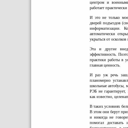
центром и военными
работает практически 
И это не только мое
дверей подъездов (си
информатизации. К
автоматически откры
укрыться от осколков
Эта и другие внед
эффективность. Поэт
практики работы в у
главная ценность.
И раз уж речь зашл
планомерно устанавл
школьные автобусы, 
РЭБ не гарантирует,
как известно, целена
В таких условиях бел
В этом они берут при
и никогда не говори
помогал доставать 