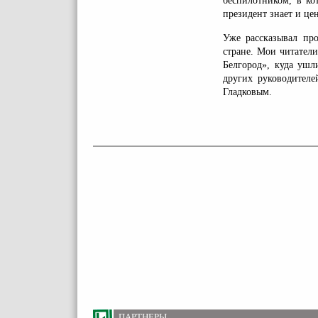
беспилотником, в ко
президент знает и це
Уже рассказывал пр
стране. Мои читател
Белгород», куда ушл
других руководителе
Гладковым.
ПАРТНЕРЫ