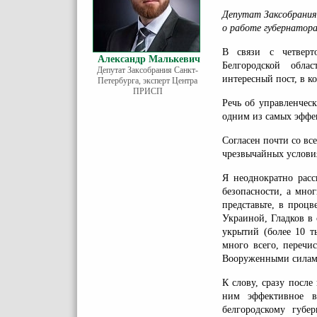
Депутат Заксобрани
о работе губернатора
В связи с четверт
Александр Малькевич
Белгородской обла
Депутат Заксобрания Санкт-
интересный пост, в к
Петербурга, эксперт Центра
ПРИСП
Речь об управленчес
одним из самых эффе
Согласен почти со вс
чрезвычайных услови
Я неоднократно расс
безопасности, а мно
представьте, в проц
Украиной, Гладков в
укрытий (более 10 т
много всего, перечис
Вооруженными силами
К слову, сразу посл
ним эффективное вз
белгородскому губе