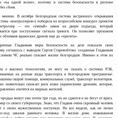
 «на одной волне», поэтому и система безопасности в регионе
без сбоев.
 мнение. В октябре белгородская система экстренного открывания
стема «контроллеров») победила на всероссийском конкурсе проектов
онтроллер — это «умный» замок на двери подъезда, который
вается при поступлении сигнала тревоги. Он позволяет прохожим
 и обломков вражеских дронов еще до «прилета».
ренные Гладковым меры безопасности на деле показали свою
ому соглашусь с выводом Сергея Старовойтова: созданные Гладковым
словиях ЧС реально спасают жизни белгородцев. Именно в этом их
а о высоких технологиях, не могу не сказать о системах РЭБ,
иваемых на разные виды транспорта в белгородском приграничье:
машины скорой помощи, коммунальных служб, транспорт волонтеров.
 но значительно снижает риск атаки украинскими дронами, которые,
правленно охотятся на мирных жителей.
городцы живут уже почти три года, но не сдаются и не бегут от врага.
мер со своего губернатора. Знаю, что Гладков очень скромный человек
т о своих мужественных поступках. Но все видели, как он лично
из-под завалов раненого человека. В жилом доме, атакованном