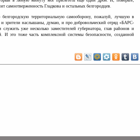
торый в любую минуту мог прилететь еще один дрон. И, поверьте,
нит самоотверженность Гладкова и остальных белгородцев.
о белгородскую территориальную самооборону, пожалуй, лучшую в
и и зрители наслышаны, думаю, и про добровольческий отряд «БАРС-
и служить уже несколько заместителей губернатора, глав районов и
й. И это тоже часть комплексной системы безопасности, созданной