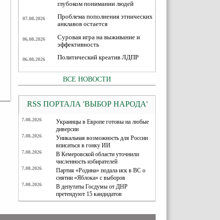
глубоком понимании людей
Проблема пополнения этнических
07.08.2026
анклавов остается
Суровая игра на выживание и
06.08.2026
эффективность
Политический креатив ЛДПР
06.08.2026
ВСЕ НОВОСТИ
RSS ПОРТАЛА 'ВЫБОР НАРОДА'
7.08.2026
Украинцы в Европе готовы на любые
диверсии
7.08.2026
Уникальная возможность для России
вписаться в гонку ИИ
7.08.2026
В Кемеровской области уточнили
численность избирателей
7.08.2026
Партия «Родина» подала иск в ВС о
снятии «Яблока» с выборов
7.08.2026
В депутаты Госдумы от ДНР
претендуют 15 кандидатов