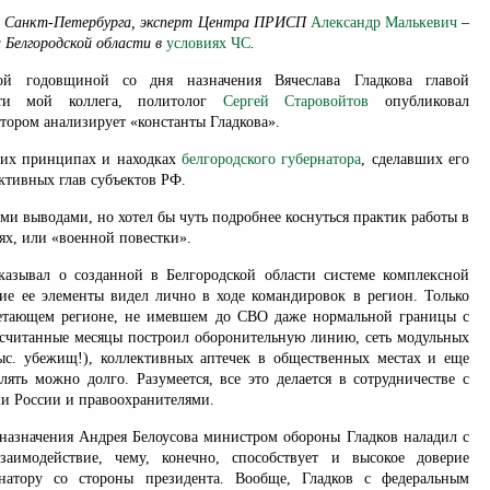
я Санкт-Петербурга, эксперт Центра ПРИСП
Александр Малькевич
–
 Белгородской области в
условиях ЧС
.
ой годовщиной со дня назначения Вячеслава Гладкова главой
сти мой коллега, политолог
Сергей Старовойтов
опубликовал
отором анализирует «константы Гладкова».
ких принципах и находках
белгородского губернатора
, сделавших его
ктивных глав субъектов РФ.
еми выводами, но хотел бы чуть подробнее коснуться практик работы в
ях, или «военной повестки».
казывал о созданной в Белгородской области системе комплексной
гие ее элементы видел лично в ходе командировок в регион. Только
ветающем регионе, не имевшем до СВО даже нормальной границы с
 считанные месяцы построил оборонительную линию, сеть модульных
ыс. убежищ!), коллективных аптечек в общественных местах и еще
лять можно долго. Разумеется, все это делается в сотрудничестве с
 России и правоохранителями.
е назначения Андрея Белоусова министром обороны Гладков наладил с
аимодействие, чему, конечно, способствует и высокое доверие
рнатору со стороны президента. Вообще, Гладков с федеральным