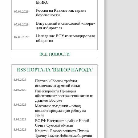
БРИКС
Россия на Кавказе как гарант
07.08.2026
безопасности
Визуальный и смысловой «якорь»
07.08.2026
для избирателя
Нападение ВСУ консолидировало
07.08.2026
общество
ВСЕ НОВОСТИ
RSS ПОРТАЛА 'ВЫБОР НАРОДА'
8.08.2026
Партию «Яблоко» требуют
исключить из думской гонки
8.08.2026
Инвестпроекты Приморья
обеспечивают рост качества жизни на
Дальнем Востоке
8.08.2026
Массовые праздники – повод
показать проделанную работу на
земле
8.08.2026
ВС РФ Наступают в районе Новой
Сечи в Сумской области
8.08.2026
Клинтон: Благосклонность Путина
Трампу важнее Нобелевской премии