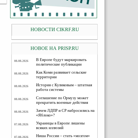
НОВОСТИ CIKRF.RU
НОВОЕ НА PRISP.RU
В Европе будут маркировать
08.08.2026
политические публикации
Как Коми развивает сельские
08.08.2026
территории
История с Куликовым – штатная
08.08.2026
работа системы
Соглашение по Ормузу может
08.08.2026
прекратить военные действия
Зачем ЛДПР и СР набросились на
08.08.2026
«Яблоко»?
Украинцы в Европе лишены
07.08.2026
всяких иллюзий
Ниша России – стать «мозгом»
07.08.2026