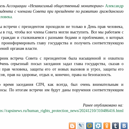
ель Ассоциации «Независимый общественный мониторинг»
Александр
зидента с членами Совета при президенте по развитию гражданского
еловека
.
ы встречи с президентом проходили не только в День прав человека,
 в год, чтобы все члены Совета могли выступить. Все мы работаем с
 граждан и сталкиваемся с разными бедами и проблемами, о которых
 проинформировать главу государства и получить соответствующую
ений органам власти.
орник встреча Совета с президентом была насыщенной и охватила
чень серьезный посыл заседания задал глава государства, сказав о
 прав человека, защиты его от новых вызовов и угроз, защиты его
в, прав на здоровье, отдых и, конечно, права на безопасность.
во время заседания СПЧ, как всегда, был очень внимательным и
осы. По итогам встречи им будут даны поручения соответствующим
Ранее опубликовано на:
tps://rapsinews.ru/human_rights_protection_news/20241210/310486416.html