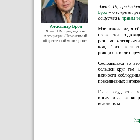
Член СПЧ, председат
Брод
– о встрече пре
общества и
правам ч
Александр Брод
Мое пожелание, чтоб
Член СПЧ, председатель
но желательно дважды
Ассоциации «Независимый
общественный мониторинг»
разными категориями
каждый из нас хочет
реакцию в виде поруч
Состоявшаяся во вт
большой круг тем. О
важности соблюдения
повседневных интересо
Глава государства 
выслушивал все вопр
ведомствам.
ht