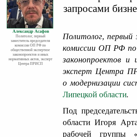
запросами бизне
Александр Асафов
Политолог, первый 
Политолог, первый
заместитель председателя
комиссии ОП РФ по
комиссии ОП РФ по
общественной экспертизе
законопроектов и иных
законопроектов и 
нормативных актов, эксперт
Центра ПРИСП
эксперт Центра 
о модернизации сис
Липецкой области
.
Под председательст
области Игоря Арт
рабочей группы 