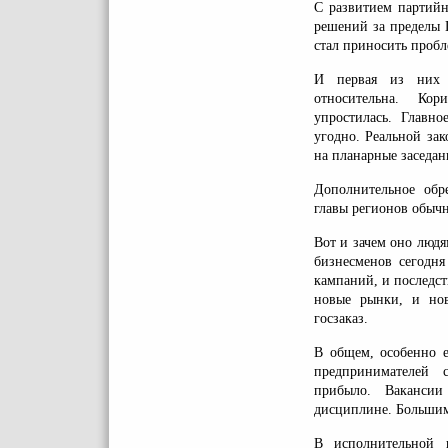
С развитием партий
решений за пределы Г
стал приносить проб
И первая из них 
относительна. Кор
упростилась. Главн
угодно. Реальной за
на планарные заседан
Дополнительное обр
главы регионов обычн
Вот и зачем оно людям
бизнесменов сегодня
кампаний, и последст
новые рынки, и нов
госзаказ.
В общем, особенно е
предпринимателей с
прибыло. Ваканси
дисциплине. Большим
В исполнительной 