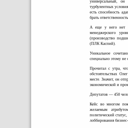
универсальный, он
турбулентных условия
есть способность ад
брать ответственност
А еще у него нет б
менеджерского уро
(производство подши
(ПЛК Каспий).
Уникальное сочетан
специально этому не 
Прочитал с утра, ч
обстоятельствах Оле
месте. Значит, он отп
экономической и про
Депутатов — 450 чел
Кейс во многом пок
желаемым атрибуто
политический статус,
лоббирования бизнес-