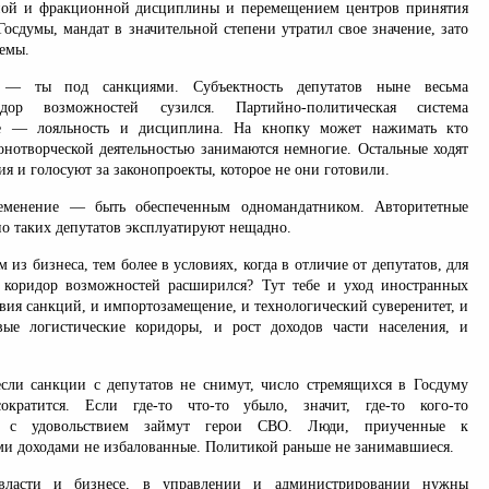
ной и фракционной дисциплины и перемещением центров принятия
осдумы, мандат в значительной степени утратил свое значение, зато
лемы.
— ты под санкциями. Субъектность депутатов ныне весьма
идор возможностей сузился. Партийно-политическая система
ое — лояльность и дисциплина. На кнопку может нажимать кто
конотворческой деятельностью занимаются немногие. Остальные ходят
ия и голосуют за законопроекты, которое не они готовили.
еменение — быть обеспеченным одномандатником. Авторитетные
о таких депутатов эксплуатируют нещадно.
 из бизнеса, тем более в условиях, когда в отличие от депутатов, для
 коридор возможностей расширился? Тут тебе и уход иностранных
вия санкций, и импортозамещение, и технологический суверенитет, и
ые логистические коридоры, и рост доходов части населения, и
сли санкции с депутатов не снимут, число стремящихся в Госдуму
ократится. Если где-то что-то убыло, значит, где-то кого-то
и с удовольствием займут герои СВО. Люди, приученные к
и доходами не избалованные. Политикой раньше не занимавшиеся.
власти и бизнесе, в управлении и администрировании нужны