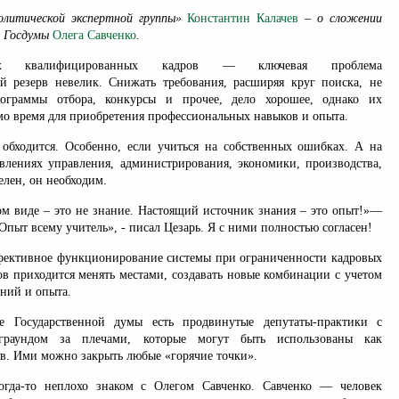
олитической экспертной группы»
Константин Калачев
– о сложении
а Госдумы
Олега Савченко
.
ых квалифицированных кадров — ключевая проблема
й резерв невелик. Снижать требования, расширяя круг поиска, не
ограммы отбора, конкурсы и прочее, дело хорошее, однако их
мо время для приобретения профессиональных навыков и опыта.
обходится. Особенно, если учиться на собственных ошибках. А на
авлениях управления, администрирования, экономики, производства,
елен, он необходим.
м виде ‒ это не знание. Настоящий источник знания ‒ это опыт!»—
пыт всему учитель», - писал Цезарь. Я с ними полностью согласен!
фективное функционирование системы при ограниченности кадровых
ов приходится менять местами, создавать новые комбинации с учетом
ний и опыта.
 Государственной думы есть продвинутые депутаты-практики с
граундом за плечами, которые могут быть использованы как
рв. Ими можно закрыть любые «горячие точки».
огда-то неплохо знаком с Олегом Савченко. Савченко — человек