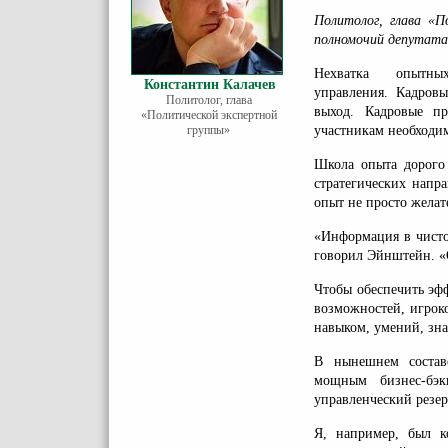
Политолог, глава «П
полномочий депутат
Нехватка опытн
Константин Калачев
управления. Кадровы
Политолог, глава
выход. Кадровые пр
«Политической экспертной
группы»
участникам необходи
Школа опыта дорого 
стратегических напр
опыт не просто желат
«Информация в чисто
говорил Эйнштейн. «О
Чтобы обеспечить эф
возможностей, игрок
навыком, умений, зна
В нынешнем составе
мощным бизнес-бэк
управленческий резе
Я, например, был к