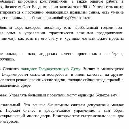
 обладает широкими компетенциями, а также опытом работы в
х, бизнесом Олег Владимирович занимается с 90-х. У него есть опыт,
аптироваться к постоянно меняющимся правилам рынка, есть умение
ь, есть привычка работать при любой турбулентности.
оязни форс-мажоров, поскольку есть наработанный годами топ-
вня опыт в управлении стратегически важными предприятиями
пников), как есть на его счету и крупные логистические проекты
ие опыта, навыков, лидерских качеств просто так не найдешь,
обучишь.
то Савченко
покидает Государственную Думу
. Значит в меняющихся
г Владимирович оказался востребован в ином качестве, на другом
равляется решать практические задачи, стоящие сейчас перед страной в
мышленной сфере.
овек. Управлять большими проектами могут единицы. Успехов ему!
азательный. Это раньше бизнесмены считали депутатский мандат
м. Передал бизнес в доверительное управление, а сам обрел
 открывающий многие двери. Некоторые этот статус использовали для
интересов.