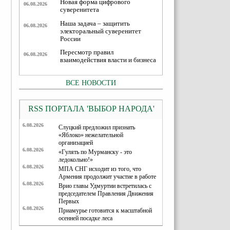
Новая форма цифрового
06.08.2026
суверенитета
Наша задача – защитить
06.08.2026
электоральный суверенитет
России
Пересмотр правил
06.08.2026
взаимодействия власти и бизнеса
ВСЕ НОВОСТИ
RSS ПОРТАЛА 'ВЫБОР НАРОДА'
6.08.2026
Слуцкий предложил признать
«Яблоко» нежелательной
организацией
6.08.2026
«Гулять по Мурманску - это
ледокольно!»
6.08.2026
МПА СНГ исходит из того, что
Армения продолжит участие в работе
6.08.2026
Врио главы Удмуртии встретилась с
председателем Правления Движения
Первых
6.08.2026
Приамурье готовится к масштабной
осенней посадке леса