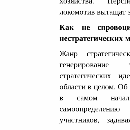
хозяйства. Перс
локомотив вытащат з
Как не спровоци
нестратегических 
Жанр стратегичес
генерирование 
стратегических ид
области в целом. Об
в самом нача
самоопределению
участников, зада