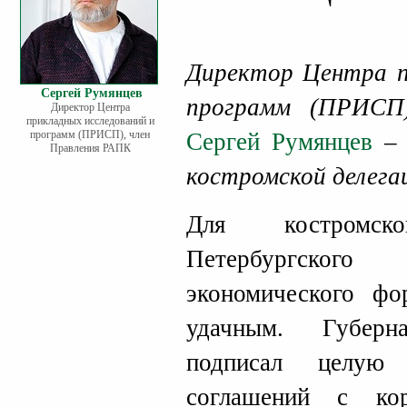
Директор Центра п
Сергей Румянцев
программ (ПРИСП
Директор Центра
прикладных исследований и
программ (ПРИСП), член
Сергей Румянцев
– 
Правления РАПК
костромской делега
Для костромск
Петербургско
экономического фо
удачным. Губерн
подписал целую 
соглашений с кор