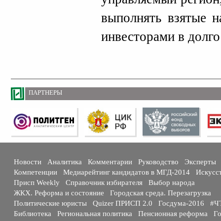
выполнять взятые н
инвесторами в долго
ПАРТНЕРЫ
Новости
Аналитика
Комментарии
Руководство
Эксперты
Компетенции
Медиарейтинг кандидатов в МГД-2014
Искусс
Присп Weekly
Справочник избирателя
Выбор народа
ЖКХ. Реформа и состояние
Городская среда. Перезагрузка
Политические юристы
Quizer ПРИСП 2.0
Госдума-2016
#Ч
Библиотека
Региональная политика
Пенсионная реформа
Го