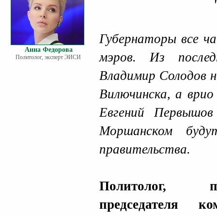
Губернаторы все ч
Анна Федорова
мэров. Из после
Политолог, эксперт ЭИСИ
Владимир Солодов н
Вилючинска, а врио
Евгений Первышов
Моршанском буду
правительства.
Политолог, п
председателя