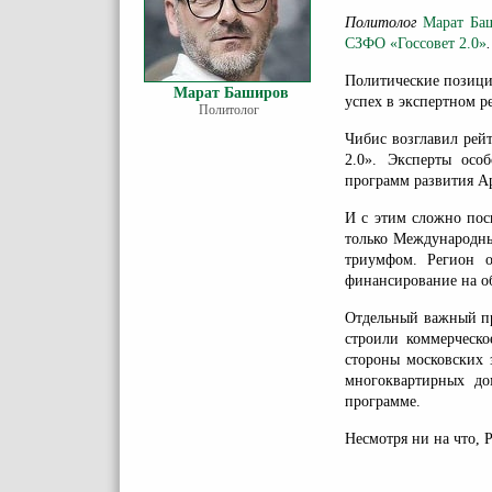
Политолог
Марат Ба
СЗФО «Госсовет 2.0»
.
Политические позици
Марат Баширов
успех в экспертном 
Политолог
Чибис возглавил рей
2.0». Эксперты осо
программ развития А
И с этим сложно пос
только Международны
триумфом. Регион о
финансирование на о
Отдельный важный пр
строили коммерческо
стороны московских 
многоквартирных до
программе.
Несмотря ни на что, 