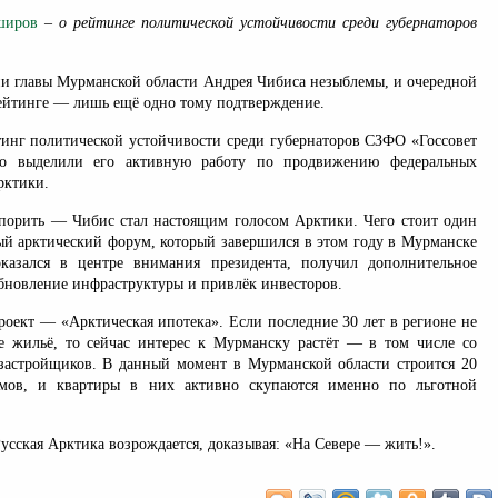
широв
– о рейтинге политической устойчивости среди губернаторов
и главы Мурманской области Андрея Чибиса незыблемы, и очередной
рейтинге — лишь ещё одно тому подтверждение.
тинг политической устойчивости среди губернаторов СЗФО «Госсовет
бо выделили его активную работу по продвижению федеральных
рктики.
порить — Чибис стал настоящим голосом Арктики. Чего стоит один
й арктический форум, который завершился в этом году в Мурманске
казался в центре внимания президента, получил дополнительное
бновление инфраструктуры и привлёк инвесторов.
оект — «Арктическая ипотека». Если последние 30 лет в регионе не
е жильё, то сейчас интерес к Мурманску растёт — в том числе со
застройщиков. В данный момент в Мурманской области строится 20
мов, и квартиры в них активно скупаются именно по льготной
Русская Арктика возрождается, доказывая: «На Севере — жить!».