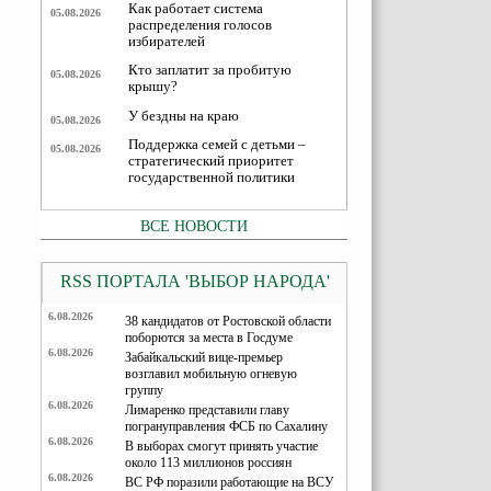
Как работает система
05.08.2026
распределения голосов
избирателей
Кто заплатит за пробитую
05.08.2026
крышу?
У бездны на краю
05.08.2026
Поддержка семей с детьми –
05.08.2026
стратегический приоритет
государственной политики
ВСЕ НОВОСТИ
RSS ПОРТАЛА 'ВЫБОР НАРОДА'
6.08.2026
38 кандидатов от Ростовской области
поборются за места в Госдуме
6.08.2026
Забайкальский вице-премьер
возглавил мобильную огневую
группу
6.08.2026
Лимаренко представили главу
погрануправления ФСБ по Сахалину
6.08.2026
В выборах смогут принять участие
около 113 миллионов россиян
6.08.2026
ВС РФ поразили работающие на ВСУ