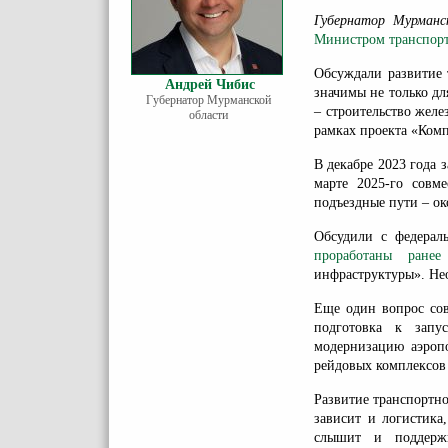
Губернатор Мурманс
Министром транспор
Обсуждали развитие 
Андрей Чибис
значимы не только дл
Губернатор Мурманской
– строительство жел
области
рамках проекта «Комп
В декабре 2023 года 
марте 2025-го совм
подъездные пути – ок
Обсудили с федерал
проработаны ране
инфраструктуры». Не
Еще один вопрос сов
подготовка к запу
модернизацию аэропо
рейдовых комплексов 
Развитие транспортно
зависит и логистика
слышит и поддерж