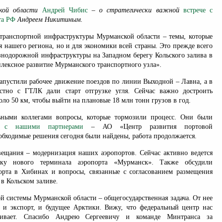
кой области
Андрей Чибис
– о стратегически важной
встрече с
та РФ
Андреем Никитиным.
транспортной инфраструктуры Мурманской области – темы, которые
я нашего региона, но и для экономики всей страны. Это прежде всего
езнодорожной инфраструктуры на Западном берегу Кольского залива в
лексное развитие Мурманского транспортного узла».
запустили рабочее движение поездов по линии Выходной – Лавна, а в
естно с ГТЛК дали старт отгрузке угля. Сейчас важно достроить
оло 50 км, чтобы выйти на плановые 18 млн тонн грузов в год.
ьными коллегами вопросы, которые тормозили процесс. Они были
е с нашими партнерами
– АО «Центр развития портовой
обходимые решения сегодня были найдены, работа продолжается.
ещания – модернизация наших аэропортов. Сейчас активно ведется
ску нового терминала аэропорта «Мурманск». Также обсудили
рта в Хибинах и вопросы, связанные с согласованием размещения
в Кольском заливе.
й системы Мурманской области – общегосударственная задача. От нее
, и экспорт, и будущее Арктики. Вижу, что федеральный центр нас
ивает. Спасибо Андрею Сергеевичу и команде Минтранса за