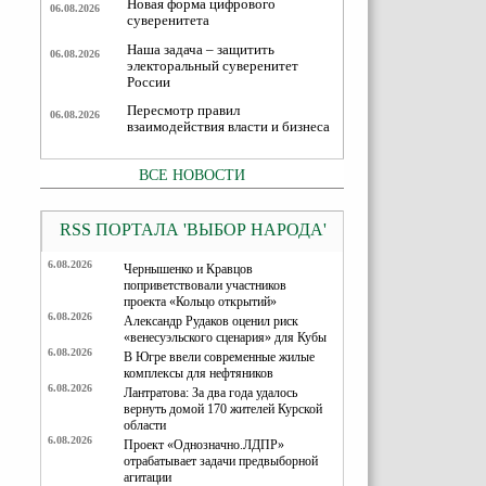
Новая форма цифрового
06.08.2026
суверенитета
Наша задача – защитить
06.08.2026
электоральный суверенитет
России
Пересмотр правил
06.08.2026
взаимодействия власти и бизнеса
ВСЕ НОВОСТИ
RSS ПОРТАЛА 'ВЫБОР НАРОДА'
6.08.2026
Чернышенко и Кравцов
поприветствовали участников
проекта «Кольцо открытий»
6.08.2026
Александр Рудаков оценил риск
«венесуэльского сценария» для Кубы
6.08.2026
В Югре ввели современные жилые
комплексы для нефтяников
6.08.2026
Лантратова: За два года удалось
вернуть домой 170 жителей Курской
области
6.08.2026
Проект «Однозначно.ЛДПР»
отрабатывает задачи предвыборной
агитации