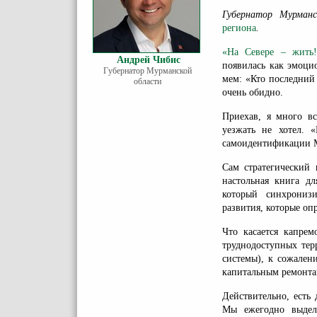
Губернатор Мурман
региона
.
«На Севере – жит
Андрей Чибис
появилась как эмоци
Губернатор Мурманской
мем: «Кто последний 
области
очень обидно.
Приехав, я много вс
уезжать не хотел. 
самоидентификации М
Сам стратегический 
настольная книга д
который синхрониз
развития, которые опр
Что касается капрем
труднодоступных тер
системы), к сожален
капитальным ремонтам
Действительно, есть 
Мы ежегодно выдел