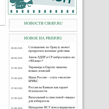
НОВОСТИ CIKRF.RU
НОВОЕ НА PRISP.RU
Соглашение по Ормузу может
08.08.2026
прекратить военные действия
Зачем ЛДПР и СР набросились на
08.08.2026
«Яблоко»?
Украинцы в Европе лишены
07.08.2026
всяких иллюзий
Ниша России – стать «мозгом»
07.08.2026
БРИКС
Россия на Кавказе как гарант
07.08.2026
безопасности
Визуальный и смысловой «якорь»
07.08.2026
для избирателя
Нападение ВСУ консолидировало
07.08.2026