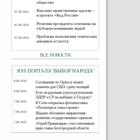
общество
Высокие нравственные идеалы –
07.08.2026
в проекте «Код Россия»
Решения президента основаны на
07.08.2026
глубоком понимании людей
Проблема пополнения этнических
07.08.2026
анклавов остается
ВСЕ НОВОСТИ
RSS ПОРТАЛА 'ВЫБОР НАРОДА'
8.08.2026
Соглашение по Ормузу может
означать для США сдачу позиций
8.08.2026
Есть ли реальная угроза результатам
ЛДПР и СР на выборах в Госдуму?
7.08.2026
В Сочи открылась фотовыставка
«Посмотри в глаза героям»
7.08.2026
Шадаев обозначил направления
развития государственных сервисов
7.08.2026
«Герой Приангарья» стал советником
врио главы Белгородской области