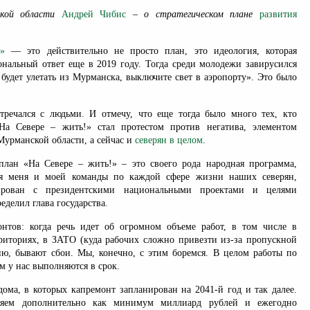
ской области
Андрей Чибис
– о стратегическом плане
развития
ь!»
— это действительно не просто план, это идеология, которая
ональный ответ еще в 2019 году. Тогда среди молодежи завирусился
будет улетать из Мурманска, выключите свет в аэропорту». Это было
тречался с людьми. И отмечу, что еще тогда было много тех, кто
«На Севере – жить!» стал протестом против негатива, элементом
урманской области, а сейчас и
северян в целом
.
план «На Севере – жить!» – это своего рода народная программа,
ля меня и моей команды по каждой сфере жизни наших северян,
ирован с президентскими национальными проектами и целями
еделил глава государства.
онтов: когда речь идет об огромном объеме работ, в том числе в
риториях, в ЗАТО (куда рабочих сложно привезти из-за пропускной
ию, бывают сбои. Мы, конечно, с этим боремся. В целом работы по
 у нас выполняются в срок.
дома, в которых капремонт запланирован на 2041-й год и так далее.
яем дополнительно как минимум миллиард рублей и ежегодно