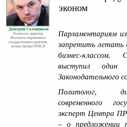
эконом
Дмитрий Солонников
Парламентариям из
Политолог, директор
Института современного
государственного развития,
запретить летать 
эксперт Центра ПРИСП
бизнес-классом.
выступил один 
Законодательного с
Политолог, д
современного гос
эксперт Центра 
– о предложении п