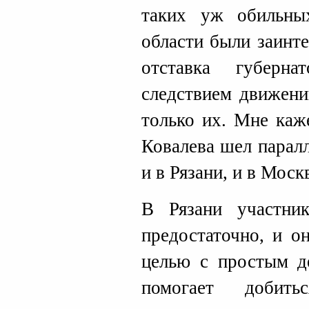
таких уж обильны
области были заинт
отставка губерна
следствием движени
только их. Мне каж
Ковалева шел паралл
и в Рязани, и в Моск
В Рязани участни
предостаточно, и о
целью с простым д
помогает добить