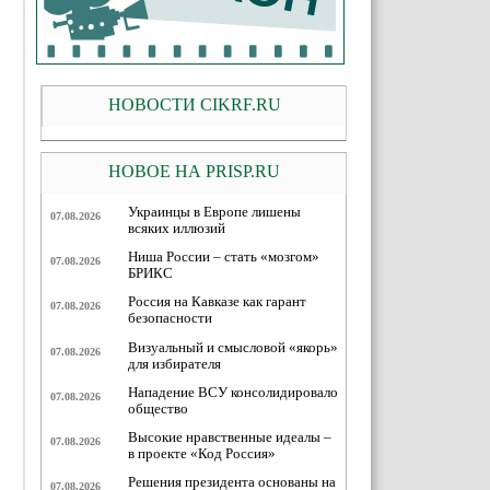
НОВОСТИ CIKRF.RU
НОВОЕ НА PRISP.RU
Украинцы в Европе лишены
07.08.2026
всяких иллюзий
Ниша России – стать «мозгом»
07.08.2026
БРИКС
Россия на Кавказе как гарант
07.08.2026
безопасности
Визуальный и смысловой «якорь»
07.08.2026
для избирателя
Нападение ВСУ консолидировало
07.08.2026
общество
Высокие нравственные идеалы –
07.08.2026
в проекте «Код Россия»
Решения президента основаны на
07.08.2026