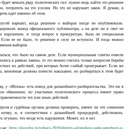
о будет мешать ряду политических сил: нужно ведь найти это решение
но, потратить на это усилия. Но это не нарушает закон. Я думаю, в
речь идет именно об этом.
угой вариант, когда решение о выборах нигде не опубликовали.
ировали выход официального публикатора, а на деле он в свет не
е нарушение, и тогда вопрос к прокуратуре, была ли специальная
 Если ее не было, то решение в силу не вступило. И тогда можно
ачения выборов.
раться, что было на самом деле. Если муниципальные советы повели
стались в рамках закона, то это можно считать только вопросом борьбы
естких их действий, при которых более слабый проигрывает. Если же
а, виновные должны понести наказание, но разбираться в этом будет
яд, у «Яблока» есть повод для дальнейшего разбирательства. Это ни в
вое обвинение, но участники политического процесса имеют право
правомочности тех или иных действий.
троля и судебные органы должны проверить, имеют ли эти сомнения
почву, и, в соответствии с дальнейшей процедурой, действовать.
ь огульно, что везде есть нарушения. Может, их и нет.
о на:
https://davydov.in/vybory-2019/dmitrij-solonnikov-sankt-peterburg-u-