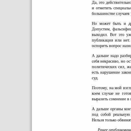
Да, это действительн
и отметить специаль
большинстве случаев 
Но может быть и др
Допустим, фальсифиц
выходил. Вот это уж
публикация или нет.
оспорить вопрос назн
А дальше надо разби
себя некрасиво, но о
политических сил, ж
есть нарушение закон
суд.
Поэтому, на мой взгл
коем случае не гото
выразить сомнение в 
А дальше органы кон
под собой реальную 
Нельзя только обвинят
Ранее опубликован