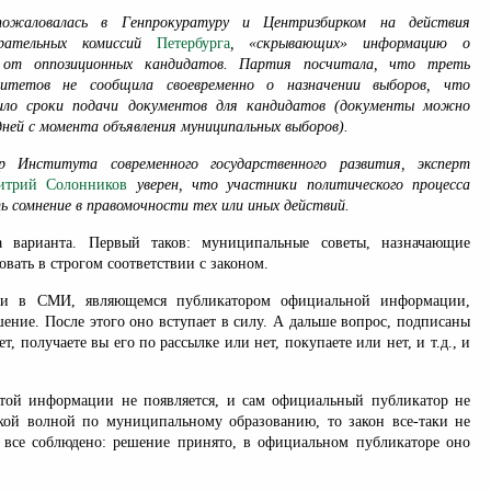
ожаловалась в Генпрокуратуру и Центризбирком на действия
ирательных комиссий
Петербурга
, «скрывающих» информацию о
в от оппозиционных кандидатов. Партия посчитала, что треть
литетов не сообщила своевременно о назначении выборов, что
ило сроки подачи документов для кандидатов (документы можно
дней с момента объявления муниципальных выборов).
р Института современного государственного развития, эксперт
итрий Солонников
уверен, что участники политического процесса
 сомнение в правомочности тех или иных действий.
 варианта. Первый таков: муниципальные советы, назначающие
овать в строгом соответствии с законом.
е и в СМИ, являющемся публикатором официальной информации,
ение. После этого оно вступает в силу. А дальше вопрос, подписаны
, получаете вы его по рассылке или нет, покупаете или нет, и т.д., и
той информации не появляется, и сам официальный публикатор не
кой волной по муниципальному образованию, то закон все-таки не
все соблюдено: решение принято, в официальном публикаторе оно