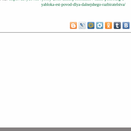
yabloka-est-povod-dlya-dalnejshego-razbiratelstva/