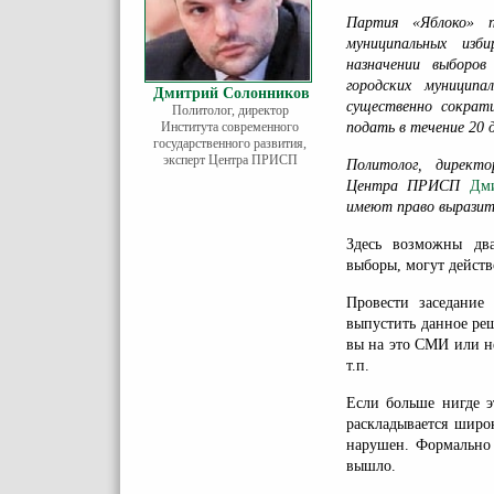
Партия «Яблоко» п
муниципальных изб
назначении выборо
городских муниципа
Дмитрий Солонников
существенно сократ
Политолог, директор
Института современного
подать в течение 20 
государственного развития,
эксперт Центра ПРИСП
Политолог, директо
Центра ПРИСП
Дм
имеют право выразить
Здесь возможны два
выборы, могут действ
Провести заседани
выпустить данное реш
вы на это СМИ или нет
т.п.
Если больше нигде э
раскладывается широ
нарушен. Формально 
вышло.