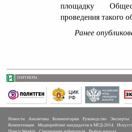
площадку Обще
проведения такого о
Ранее опубликов
ПАРТНЕРЫ
Новости
Аналитика
Комментарии
Руководство
Эксперты
Компетенции
Медиарейтинг кандидатов в МГД-2014
Искусс
Присп Weekly
Справочник избирателя
Выбор народа