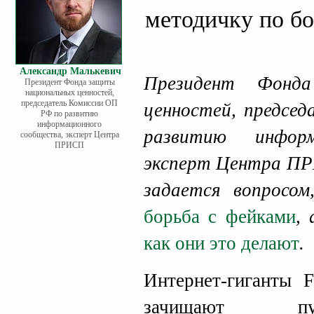
методичку по бо
Александр Малькевич
Президент Фонда
Президент Фонда защиты
национальных ценностей,
председатель Комиссии ОП
ценностей, предсе
РФ по развитию
информационного
развитию информ
сообщества, эксперт Центра
ПРИСП
эксперт Центра 
задается вопросом
борьба с фейками
,
как они это делают
.
Интернет-гиганты F
зачищают пуб