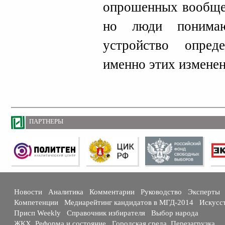
опрошенных вообще 
но люди понимаю
устройство опред
именно этих изменен
ПАРТНЕРЫ
Новости
Аналитика
Комментарии
Руководство
Эксперты
Компетенции
Медиарейтинг кандидатов в МГД-2014
Искусс
Присп Weekly
Справочник избирателя
Выбор народа
ЖКХ. Реформа и состояние
Городская среда. Перезагрузка