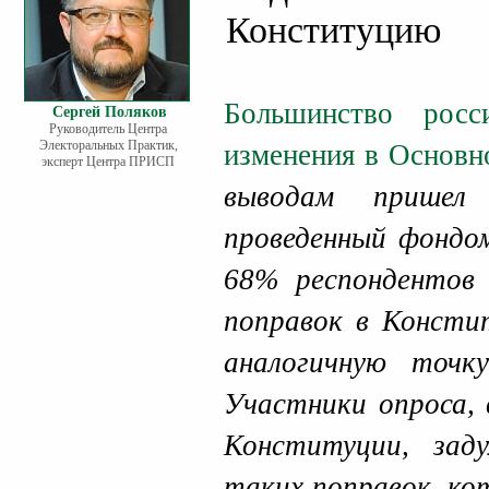
Конституцию
Большинство рос
Сергей Поляков
Руководитель Центра
Электоральных Практик,
изменения в Основн
эксперт Центра ПРИСП
выводам пришел 
проведенный фондо
68% респондентов 
поправок в Констит
аналогичную точк
Участники опроса, 
Конституции, зад
таких поправок, ко