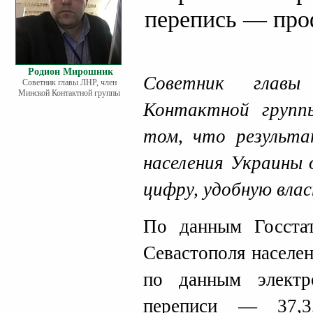
перепись — про
Родион Мирошник
Советник глав
Советник главы ЛНР, член
Минской Контактной группы
Контактной груп
том, что результа
населения Украины 
цифру, удобную вла
По данным Госста
Севастополя населе
по данным электр
переписи — 37,