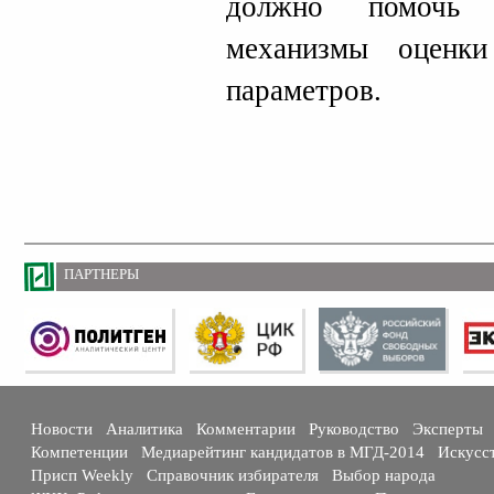
должно помочь в
механизмы оценк
параметров.
ПАРТНЕРЫ
Новости
Аналитика
Комментарии
Руководство
Эксперты
Компетенции
Медиарейтинг кандидатов в МГД-2014
Искусс
Присп Weekly
Справочник избирателя
Выбор народа