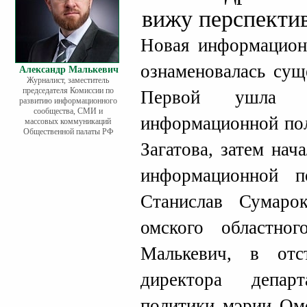
вижу перспектив
Новая информацион
ознаменовалась сущ
Александр Малькевич
Журналист, заместитель
председателя Комиссии по
Первой ушла ди
развитию информационного
сообщества, СМИ и
информационной по
массовых коммуникаций
Общественной палаты РФ
Загатова, затем нач
информационной п
Станислав Сумарок
омского областног
Малькевич, в отс
директора депар
политики мэрии Ом