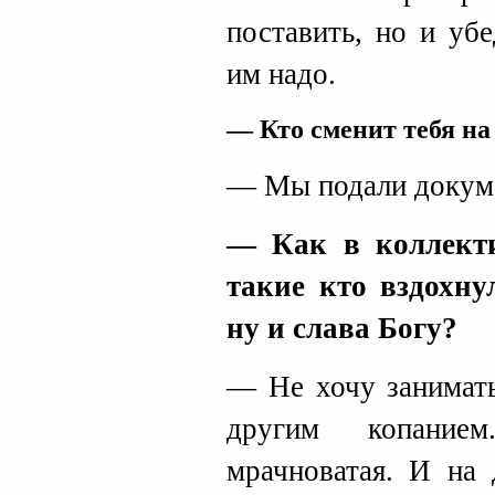
поставить, но и уб
им надо.
— Кт
о сменит тебя н
а
— Мы подали докуме
— Как в коллекти
такие кто вздохнул
ну и слава Богу?
— Не хочу занимать
другим копание
мрачноватая. И на