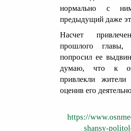
нормально с ним
предыдущий даже это
Насчет привлече
прошлого главы,
попросил ее выдвин
думаю, что к от
привлекли жители 
оценив его деятельн
https://www.osnmedi
shansy-polito