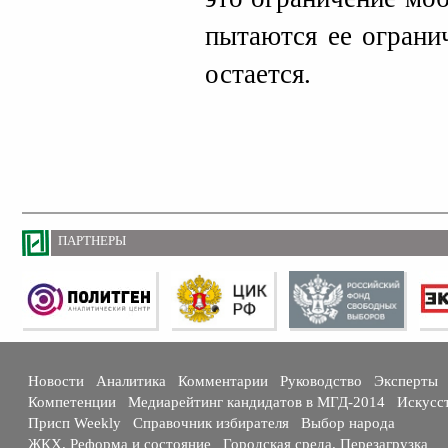
пытаются ее ограни
остается.
ПАРТНЕРЫ
Новости
Аналитика
Комментарии
Руководство
Эксперты
Компетенции
Медиарейтинг кандидатов в МГД-2014
Искусс
Присп Weekly
Справочник избирателя
Выбор народа
ЖКХ. Реформа и состояние
Городская среда. Перезагрузка