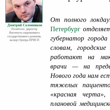
От полного локдау
Дмитрий Солонников
Петербург
отделяет 
Политолог, директор
Института современного
государственного развития,
губернатор города 
эксперт Центра ПРИСП
словам, городские
работают на мак
врачи — на пред
Нового года нам ес
тяжелых пациент
«красная черта»
плановой медицинс