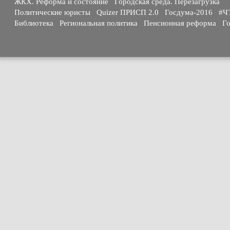
ЖКХ. Реформа и состояние
Городская среда. Перезагрузка
Политические юристы
Quizer ПРИСП 2.0
Госдума-2016
#Ч
Библиотека
Региональная политика
Пенсионная реформа
Го