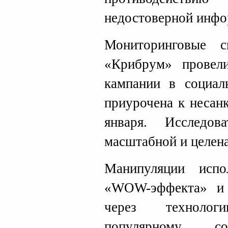
недостоверной инфор
Мониторинговые 
«Крибрум» провел
кампании в социал
приурочена к несан
января. Исследов
масштабной и целен
Манипуляции испо
«WOW-эффекта» и 
через техноло
популярному 