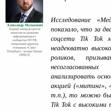
Исследование «Ме
Александр Малькевич
показало, что за дв
Первый зампредседателя
комиссии по развитию
информационного
соцсети Tik Tok
сообщества ОП РФ,
генеральный директор
неадекватно высок
телеканала «Санкт-
Петербург», эксперт Центра
ПРИСП
роликов, приз
несогласованны
анализировать осно
акцией («митинг», 
т.п.), то можно бы
Tik Tok с высокими