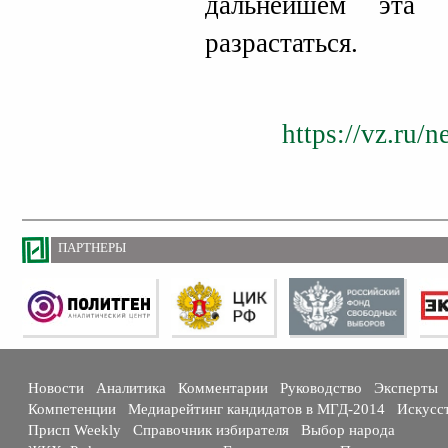
дальнейшем эта 
разрастаться.
https://vz.ru/
ПАРТНЕРЫ
Новости
Аналитика
Комментарии
Руководство
Эксперты
Компетенции
Медиарейтинг кандидатов в МГД-2014
Искусс
Присп Weekly
Справочник избирателя
Выбор народа