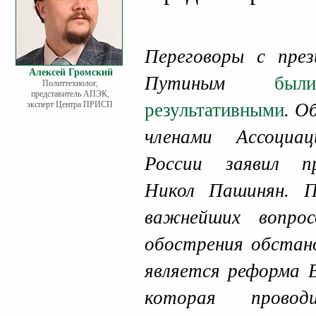
Переговоры с пре
Алексей Громский
Путиным
бы
Политтехнолог,
представитель АПЭК,
эксперт Центра ПРИСП
результативными
. О
членами Ассоциа
России заявил п
Никол Пашинян. П
важнейших вопро
обострения обстан
является реформа 
которая прово