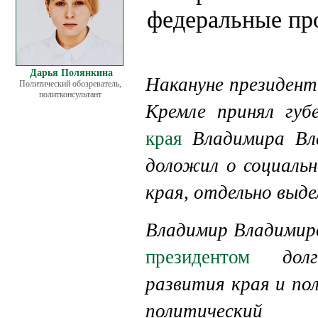
федеральные пр
Дарья Полянкина
Накануне президент
Политический обозреватель,
политконсультант
Кремле принял гу
края
Владимира Вла
доложил о социальн
края, отдельно выде
Владимир Владимир
президентом
долго
развития края и по
политически