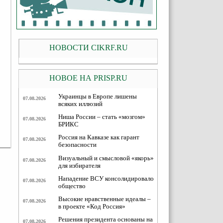
НОВОСТИ CIKRF.RU
НОВОЕ НА PRISP.RU
Украинцы в Европе лишены
07.08.2026
всяких иллюзий
Ниша России – стать «мозгом»
07.08.2026
БРИКС
Россия на Кавказе как гарант
07.08.2026
безопасности
Визуальный и смысловой «якорь»
07.08.2026
для избирателя
Нападение ВСУ консолидировало
07.08.2026
общество
Высокие нравственные идеалы –
07.08.2026
в проекте «Код Россия»
Решения президента основаны на
07.08.2026