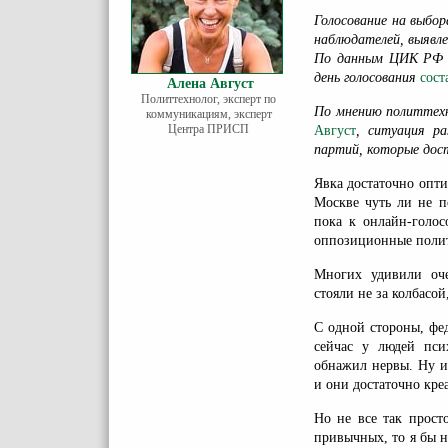
Голосование на выбо
наблюдателей,
выявл
По данным ЦИК РФ 17
день голосования
сост
Алена Август
Политтехнолог, эксперт по
По мнению политтех
коммуникациям, эксперт
Центра ПРИСП
Август
, ситуация р
партий, которые дос
Явка достаточно опти
Москве чуть ли не п
пока к онлайн-голос
оппозиционные полит
Многих удивили оче
стояли не за колбасой
С одной стороны, фед
сейчас у людей псих
обнажил нервы. Ну и 
и они достаточно кре
Но не все так прост
привычных, то я бы н