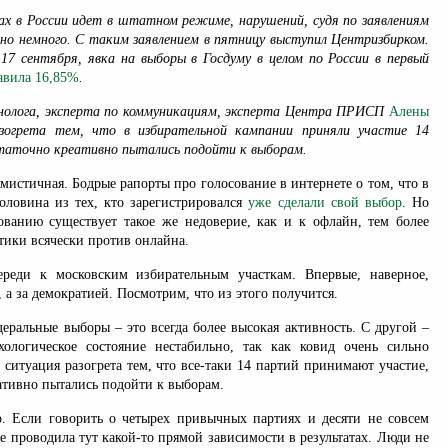
рах в России идет в штатном режиме, нарушений,
судя по заявлениям
ено немного. С таким заявлением в пятницу выступил Центризбирком.
 сентября, явка на выборы в Госдуму в целом по России в первый
авила 16,85%
.
нолога, эксперта по коммуникациям, эксперта Центра ПРИСП
Алены
азогрета тем, что в избирательной кампании приняли участие 14
таточно креативно пытались подойти к выборам.
мистичная. Бодрые рапорты про голосование в интернете о том, что в
оловина из тех, кто зарегистрировался
уже сделали свой выбор
. Но
ованию существует такое же недоверие, как и к офлайн, тем более
ики всячески против онлайна.
реди к московским избирательным участкам. Впервые, наверное,
, а за демократией. Посмотрим, что из этого получится.
еральные выборы – это всегда более высокая активность. С другой –
ологическое состояние нестабильно, так как ковид очень сильно
ситуация разогрета тем, что все-таки 14 партий принимают участие,
ативно пытались подойти к выборам.
о. Если говорить о четырех привычных партиях и десяти не совсем
е проводила тут какой-то прямой зависимости в результатах. Люди не