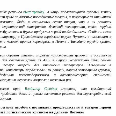
чных регионов
бьют тревогу
:
в канун надвигающихся суровых зимних
чили цены на важные повседневные товары, а некоторые из них начали
агазинов. Люди в социальных сетях пишут, что в их регионах
т строительной материалов, бытовой электроники, стало трудно
рыбу, молоко и другие продукты первой необходимости. Сводки с мест
 например, в Провиденском городском округе Чукотки с населением в
ячи человек пропал картофель, в Певеке и Билибино трудно купить
рупы.
ым образом изменила мировые логистические цепочки, и российский
 для доставки грузов из Азии в Европу неожиданно стал самым
в первую очередь для китайских экспортеров. Хлынувшие в
ты контейнеры парализовали их работу, порты затоварены грузами,
дефицит железнодорожного и автотранспорта, стоимость
хопутных перевозок возросла в несколько раз.
атского края
Владимир Солодов
считает, что сегодняшний
с продлится долго и нужны системные решения для перестройки всей
остока.
регионе перебои с поставками продовольствия и товаров первой
зи с логистическим кризисом на Дальнем Востоке?