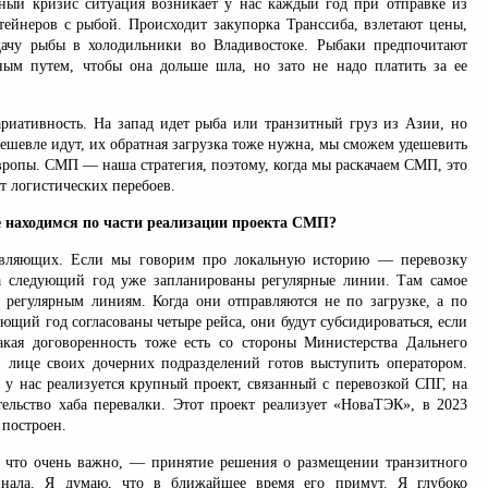
ный кризис ситуация возникает у нас каждый год при отправке из
тейнеров с рыбой. Происходит закупорка Транссиба, взлетают цены,
дачу рыбы в холодильники во Владивостоке. Рыбаки предпочитают
ым путем, чтобы она дольше шла, но зато не надо платить за ее
риативность. На запад идет рыба или транзитный груз из Азии, но
ешевле идут, их обратная загрузка тоже нужна, мы сможем удешевить
вропы. СМП — наша стратегия, поэтому, когда мы раскачаем СМП, это
от логистических перебоев.
 находимся по части реализации проекта СМП?
тавляющих. Если мы говорим про локальную историю — перевозку
 следующий год уже запланированы регулярные линии. Там самое
 регулярным линиям. Когда они отправляются не по загрузке, а по
ющий год согласованы четыре рейса, они будут субсидироваться, если
акая договоренность тоже есть со стороны Министерства Дальнего
в лице своих дочерних подразделений готов выступить оператором.
 у нас реализуется крупный проект, связанный с перевозкой СПГ, на
тельство хаба перевалки. Этот проект реализует «НоваТЭК», в 2023
 построен.
, что очень важно, — принятие решения о размещении транзитного
инала. Я думаю, что в ближайшее время его примут. Я глубоко