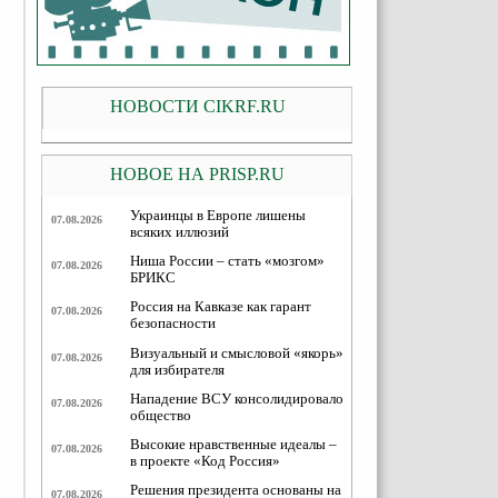
НОВОСТИ CIKRF.RU
НОВОЕ НА PRISP.RU
Украинцы в Европе лишены
07.08.2026
всяких иллюзий
Ниша России – стать «мозгом»
07.08.2026
БРИКС
Россия на Кавказе как гарант
07.08.2026
безопасности
Визуальный и смысловой «якорь»
07.08.2026
для избирателя
Нападение ВСУ консолидировало
07.08.2026
общество
Высокие нравственные идеалы –
07.08.2026
в проекте «Код Россия»
Решения президента основаны на
07.08.2026