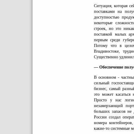
Ситуация, которая се
поставками на полу
доступностью проду
некоторые сложност
строек, но это ник
поставкой малых ар
первым среди губерн
Потому что в целом
Владивостоке, труд
Существенно удлинил
— Обеспечение полуо
В основном - частны
сильный госпоставщи
бизнес, самый разны
это может касаться 
Просто у нас логи
незамерзающий порт
больших запасов не 
России создал опера
номера контейнеров,
какие-то системные м