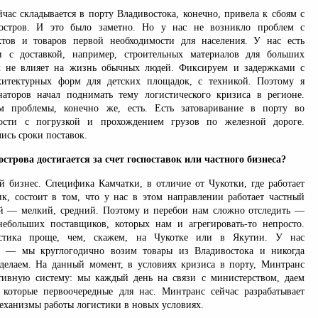
йчас складывается в порту Владивостока, конечно, привела к сбоям с
остров. И это было заметно. Но у нас не возникло проблем с
ктов и товаров первой необходимости для населения. У нас есть
и с доставкой, например, строительных материалов для больших
ак не влияет на жизнь обычных людей. Фиксируем и задержками с
хитектурных форм для детских площадок, с техникой. Поэтому я
аторов начал поднимать тему логистического кризиса в регионе.
 проблемы, конечно же, есть. Есть затоваривание в порту во
ности с погрузкой и прохождением грузов по железной дороге.
ись сроки поставок.
строва достигается за счет госпоставок или частного бизнеса?
й бизнес. Специфика Камчатки, в отличие от Чукотки, где работает
к, состоит в том, что у нас в этом направлении работает частный
й — мелкий, средний. Поэтому и перебои нам сложно отследить —
небольших поставщиков, которых нам и агрегировать-то непросто.
стика проще, чем, скажем, на Чукотке или в Якутии. У нас
 — мы круглогодично возим товары из Владивостока и никогда
делаем. На данный момент, в условиях кризиса в порту, Минтранс
тивную систему: мы каждый день на связи с министерством, даем
 которые первоочередные для нас. Минтранс сейчас разрабатывает
еханизмы работы логистики в новых условиях.