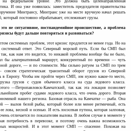
 на федеральном уровне. Это должна быть целенаправленная
тика. И она уже появилась: заместитель председателя правительства
ручение Минтрансу, Минтранс уже на месте вручную начал решать
, который постоянно обрабатывает, отслеживает грузы.
 это не ситуативное, постпандемийное происшествие, а проблема
кризисы будут дальше повторяться и развиваться?
птом системных проблем, этот кризис продлится не менее года. Но на
и системный ответ. Это Северный морской путь. Если бы СМП был
 так, как нам это видится, то никакой проблемы вообще бы не было,
ыл бы альтернативный маршрут, конкурентный по времени — чуть
зной дороге, — и по стоимости. Мы сильно ратуем за СМП по трем
 совсем стратегическая: транзитный оборот грузов из Северной
в Европу. Чтобы им пройти через СМП, им нужно какое-то место,
грузка грузов с судов обычного класса на суда ледового класса.
того —Петропавловск-Камчатский, так как эта локация позволяет
льнейшем пробег судами ледового класса, что очень дорого. Вторая
кономикой нашего региона. Базовая отрасль на Камчатке — рыба. Она
тей — вылов белой рыбы, который более или менее ритмичный, есть
ее лова, весной и осенью. И есть лососевая путина, которая залповая,
 очень отличается по показателям вылова. В любом случае в моменте у
вая потребность в перевозке, и поэтому очень важна возможность
зных мощностей. И в этот момент СМП — спасение. Похожая на