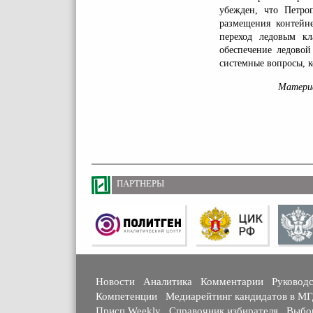
убежден, что Петро
размещения контейн
переход ледовым кл
обеспечение ледовой
системные вопросы, к
Матери
ПАРТНЕРЫ
Новости
Аналитика
Комментарии
Руковод
Компетенции
Медиарейтинг кандидатов в М
Присп Weekly
Справочник избирателя
Выбо