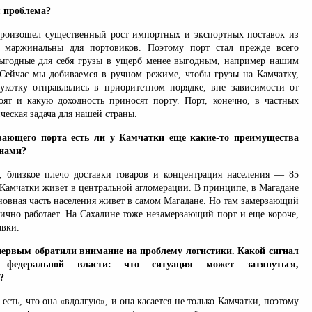
 проблема?
произошел существенный рост импортных и экспортных поставок из
 маржинальны для портовиков. Поэтому порт стал прежде всего
выгодные для себя грузы в ущерб менее выгодным, например нашим
Сейчас мы добиваемся в ручном режиме, чтобы грузы на Камчатку,
укотку отправлялись в приоритетном порядке, вне зависимости от
тоят и какую доходность приносят порту. Порт, конечно, в частных
ическая задача для нашей страны.
ающего порта есть ли у Камчатки еще какие-то преимущества
онами?
 близкое плечо доставки товаров и концентрация населения — 85
 Камчатки живет в центральной агломерации. В принципе, в Магадане
новная часть населения живет в самом Магадане. Но там замерзающий
дично работает. На Сахалине тоже незамерзающий порт и еще короче,
авки.
первым обратили внимание на проблему логистики. Какой сигнал
федеральной власти: что ситуация может затянуться,
?
 есть, что она «вдолгую», и она касается не только Камчатки, поэтому