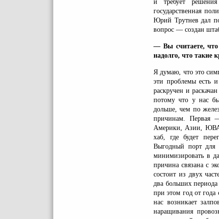
и требует решения
государственная поли
Юрий Трутнев дал по
вопрос — создан штаб
— Вы считаете, что
надолго, что такие 
Я думаю, что это сим
эти проблемы есть 
раскручен и раскачан
потому что у нас б
дольше, чем по желе
причинам. Первая —
Америки, Азии, ЮВА 
хаб, где будет пере
Выгодный порт для э
минимизировать в да
причина связана с э
состоит из двух час
два больших периода 
при этом год от года
нас возникает залпо
наращивания прово