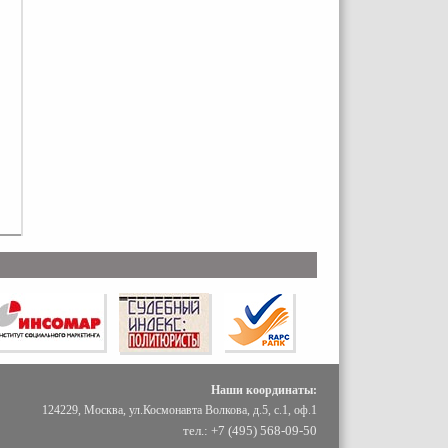
Наши координаты:
124229, Москва, ул.Космонавта Волкова, д.5, с.1, оф.1
тел.: +7 (495) 568-09-50