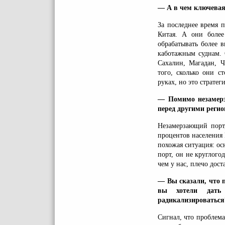
— А в чем ключевая
За последнее время 
Китая. А они более
обрабатывать более 
каботажным суднам. 
Сахалин, Магадан, Ч
того, сколько они с
руках, но это стратег
— Помимо незамерз
перед другими реги
Незамерзающий порт,
процентов населения
похожая ситуация: ос
порт, он не круглого
чем у нас, плечо дост
— Вы сказали, что 
вы хотели дать 
радикализироваться
Сигнал, что проблема