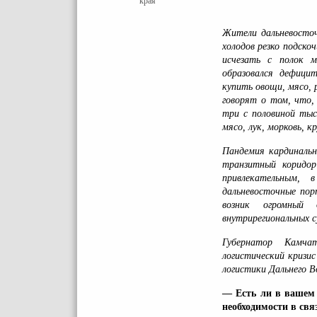
края
Жители дальневосто
холодов резко подско
исчезать с полок м
образовался дефици
купить овощи, мясо, 
говорят о том, что,
три с половиной тыс
мясо, лук, морковь, к
Пандемия кардинальн
транзитный коридор
привлекательным, 
дальневосточные пор
возник огромный 
внутрирегиональных су
Губернатор Камч
логистический кризи
логистики Дальнего В
— Есть ли в вашем 
необходимости в свя