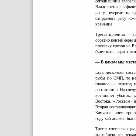
сегодняшний глобаль
Владивостока рефкон
растут очереди на с
отправлять рыбу южн
хранение.
Третья причина — ва
обратно контейнеры д
поставку грузов из Е
будет наша гарантия 
— В каком мы месте
Есть несколько сос
рыбы по СМП, то на
главное — переход к
расписанию. На следу
возникнет убыток, т
Востока. «Росатом» 
Вторая составляющая:
Камчатке идет строи
году хаб должен быть
Третья составляющая
контейнерного терм