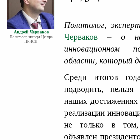
Политолог, эксп
Андрей Черваков
Черваков
– о науч
Политолог, эксперт Центра
ПРИСП
инновационном п
области, который д
Среди итогов год
подводить, нельз
наших достижениях 
реализации инновац
не только в том
объявлен президент