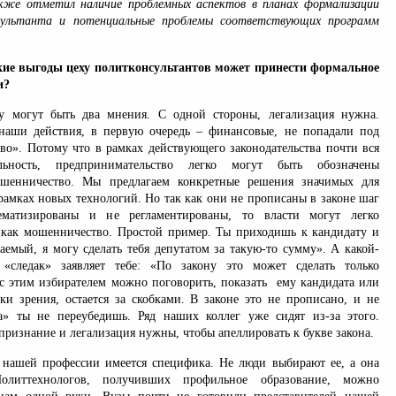
же отметил наличие проблемных аспектов в планах формализации
сультанта и потенциальные проблемы соответствующих программ
акие выгоды цеху политконсультантов может принести формальное
и?
 могут быть два мнения. С одной стороны, легализация нужна.
наши действия, в первую очередь – финансовые, не попадали под
во». Потому что в рамках действующего законодательства почти вся
ельность, предпринимательство легко могут быть обозначены
ошенничество. Мы предлагаем конкретные решения значимых для
рамках новых технологий. Но так как они не прописаны в законе шаг
ематизированы и не регламентированы, то власти могут легко
 как мошенничество. Простой пример. Ты приходишь к кандидату и
аемый, я могу сделать тебя депутатом за такую-то сумму». А какой-
«следак» заявляет тебе: «По закону это может сделать только
о с этим избирателем можно поговорить, показать ему кандидата или
ки зрения, остается за скобками. В законе это не прописано, и не
а» ты не переубедишь. Ряд наших коллег уже сидят из-за этого.
ризнание и легализация нужны, чтобы апеллировать к букве закона.
 нашей профессии имеется специфика. Не люди выбирают ее, а она
олиттехнологов, получивших профильное образование, можно