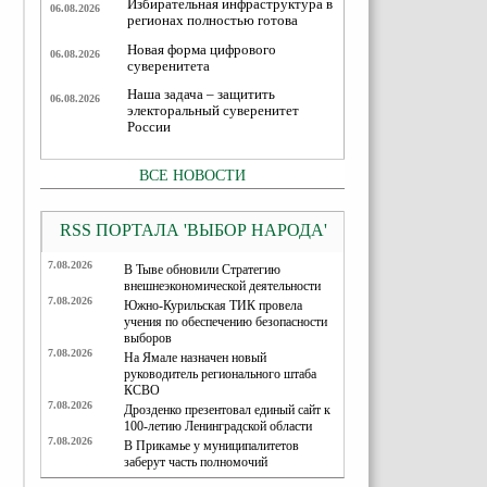
Избирательная инфраструктура в
06.08.2026
регионах полностью готова
Новая форма цифрового
06.08.2026
суверенитета
Наша задача – защитить
06.08.2026
электоральный суверенитет
России
ВСЕ НОВОСТИ
RSS ПОРТАЛА 'ВЫБОР НАРОДА'
7.08.2026
В Тыве обновили Стратегию
внешнеэкономической деятельности
7.08.2026
Южно-Курильская ТИК провела
учения по обеспечению безопасности
выборов
7.08.2026
На Ямале назначен новый
руководитель регионального штаба
КСВО
7.08.2026
Дрозденко презентовал единый сайт к
100-летию Ленинградской области
7.08.2026
В Прикамье у муниципалитетов
заберут часть полномочий