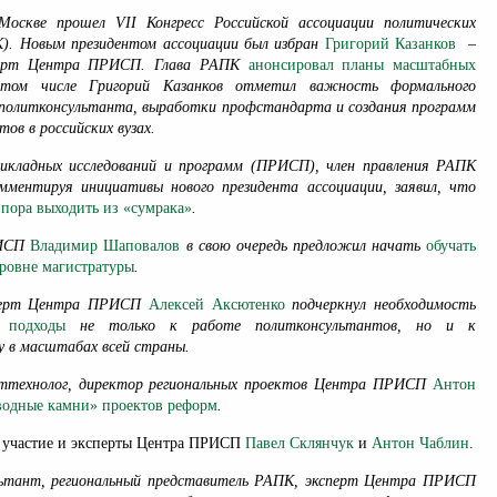
Москве прошел VII Конгресс Российской ассоциации политических
). Новым президентом ассоциации был избран
Григорий Казанков
–
сперт Центра ПРИСП. Глава РАПК
анонсировал планы масштабных
том числе Григорий Казанков отметил важность формального
 политконсультанта, выработки профстандарта и создания программ
ов в российских вузах.
икладных исследований и программ (ПРИСП), член правления РАПК
омментируя инициативы нового президента ассоциации, заявил, что
м
пора выходить из «сумрака»
.
РИСП
Владимир Шаповалов
в свою очередь предложил начать
обучать
уровне магистратуры
.
сперт Центра ПРИСП
Алексей Аксютенко
подчеркнул необходимость
 подходы
не только к работе политконсультантов, но и к
у в масштабах всей страны.
ттехнолог, директор региональных проектов Центра ПРИСП
Антон
водные камни» проектов реформ
.
 участие и эксперты Центра ПРИСП
Павел Склянчук
и
Антон Чаблин
.
льтант, региональный представитель РАПК, эксперт Центра ПРИСП