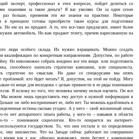
щий эксперт, профессионал в этих вопросах, пойдет делиться со
ыми знаниями за такие деньги? Я вас умоляю. Он за один сезон
о раз больше, применяя эти же знания на практике. Некоторые
ии в принципе готовы приобрести такие курсы для подготовки
а. Но им их не продают. А то, что все-таки предлагают, имеет более
м нужен автомобиль. Но вам продают телегу, причем нарисованную на
 это люди особого склада. Их нужно взращивать. Можно создать
 квалификации по конкретным направлениям. Допустим, по работе
айну. Но невозможно собрать воедино все эти вещи или подготовить
ека, способного написать стратегию кампании, или специалиста,
ить стратегию по смыслам. Но даже со спецкурсами мы опять
е проблемой: кто будет читать? Я, допустим, на этой не пойду. Могу
акие-то вещи для молодежи с целью привнести в ее ряды понимание
ссов. Я исхожу из того, что человека ничему нельзя научить. Он все
. Мы можем лишь предоставить ему доступ к нужной информации в
Дальше он либо воспринимает ее, либо нет. Ты можешь вдалбливать в
ределенные истины сколько угодно. А у него – свой жизненный опыт,
о-то нет аппаратного опыта работы, у кого-то – навыков в области
о-то – понимания социологии. Кто-то опирается на интернет-
 используются государством. То, что они отстали и по определению
е, ему неизвестно. Что на Западе сейчас работают по совершенно
о время как у нас, образно выражаясь, люди бегают с каменными