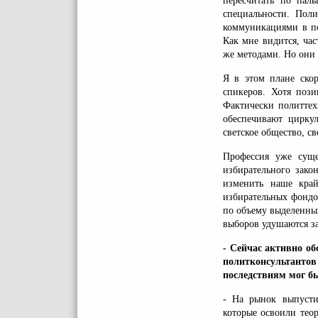
пересчитать по пал
специальности. Пол
коммуникациями в по
Как мне видится, час
же методами. Но они
Я в этом плане ско
спикеров. Хотя пози
Фактически политтех
обеспечивают цирку
светское общество, с
Профессия уже суще
избирательного зако
изменить наше край
избирательных фондо
по объему выделенны
выборов удушаются за
- Сейчас активно об
политконсультан
последствиям мог бы
- На рынок выпусти
которые освоили теор