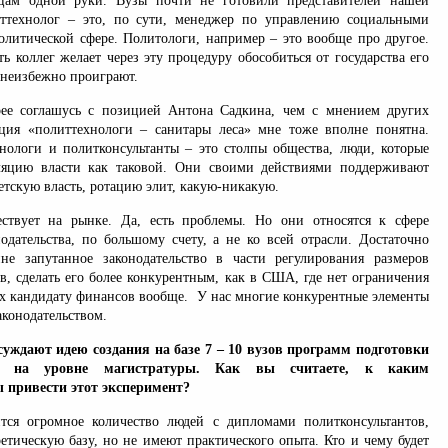
ьцам одной руки. Вузы почти не готовили представителей нашей
иттехнолог – это, по сути, менеджер по управлению социальными
литической сфере. Политологи, например – это вообще про другое.
ть коллег желает через эту процедуру обособиться от государства его
 неизбежно проиграют.
рее соглашусь с позицией Антона Садкина, чем с мнением других
ция «политтехнологи – санитары леса» мне тоже вполне понятна.
нологи и политконсультанты – это столпы общества, люди, которые
ляцию власти как таковой. Они своими действиями поддерживают
ветскую власть, ротацию элит, какую-никакую.
ствует на рынке. Да, есть проблемы. Но они относятся к сфере
нодательства, по большому счету, а не ко всей отрасли. Достаточно
не запутанное законодательство в части регулирования размеров
в, сделать его более конкурентным, как в США, где нет ограничения
х кандидату финансов вообще. У нас многие конкурентные элементы
конодательством.
суждают идею создания на базе 7 – 10 вузов программ подготовки
тов на уровне магистратуры. Как вы считаете, к каким
 привести этот эксперимент?
тся огромное количество людей с дипломами политконсультантов,
етическую базу, но не имеют практического опыта. Кто и чему будет