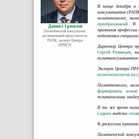
В конце декабря в 
консультантов (РАПК
политтехнолог, эк
преобразований
.
В 
Даниил Ермилов
признания профессии
Политический консультант,
региональный представитель
подготовки специалист
РАПК, эксперт Центра
ПРИСП
Директор Центра пр
Сергей Румянцев
, к
политконсультанта
Эксперт Центра П
политтехнологов на 
Политтехнолог, эк
формировать новые
политическому ликбез
В то же время поли
Садкин
выделил
«под
В дискуссии приняли
Политический консу