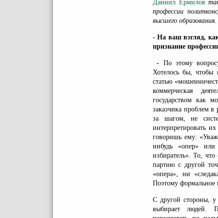
Даниил Ермилов
так
профессии политкон
высшего образования.
- На ваш взгляд, к
признание професси
-
По этому вопросу
Хотелось бы, чтобы 
статью «мошенничест
коммерческая деят
государством как м
заказчика проблем в 
за шагом, не сист
интерпретировать их
говоришь ему: «Уваж
нибудь «опер» или 
избиратель». То, чт
партию с другой точ
«опера», ни «следак
Поэтому формальное п
С другой стороны, у
выбирает людей. П