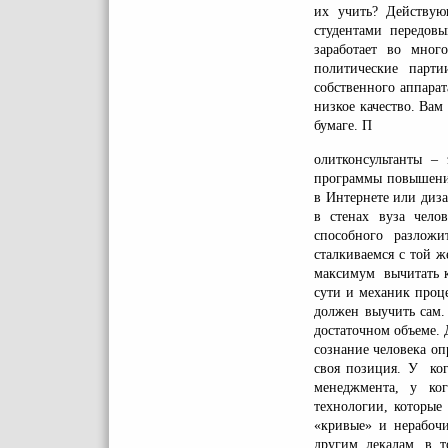
их учить? Действую
студентами передов
заработает во мног
политические парт
собственного аппарат
низкое качество. Ва
бумаге. П
олитконсультанты –
программы повышения
в Интернете или диз
в стенах вуза челов
способного разлож
сталкиваемся с той ж
максимум вычитать к
сути и механик проце
должен выучить сам
достаточном объеме. 
сознание человека оп
своя позиция. У ког
менеджмента, у ког
технологии, которые
«кривые» и нерабочи
другим лекалам, в т